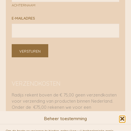
ACHTERNAAM
E-MAILADRES
VERSTUREN
VERZENDKOSTEN
Radijs rekent boven de € 75,00 geen verzendkosten
voor verzending van producten binnen Nederland.
Onder de €75,00 rekenen we voor een
brievenbuspakje €5,70 en voor een pakket €8,95.
Beheer toestemming
Verzending per fietskoeriers
Om de beste ervaringen te bieden, gebruiken wij technologieën zoals