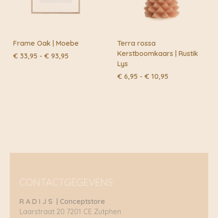
Frame Oak | Moebe
Terra rossa
Kerstboomkaars | Rustik
Prijsklasse:
€
33,95
-
€
93,95
Lys
€ 33,95
tot
Prijsklasse:
€
6,95
-
€
10,95
€ 93,95
€ 6,95
tot
€ 10,95
CONTACTGEGEVENS
R A D I J S | Conceptstore
Laarstraat 20 7201 CE Zutphen