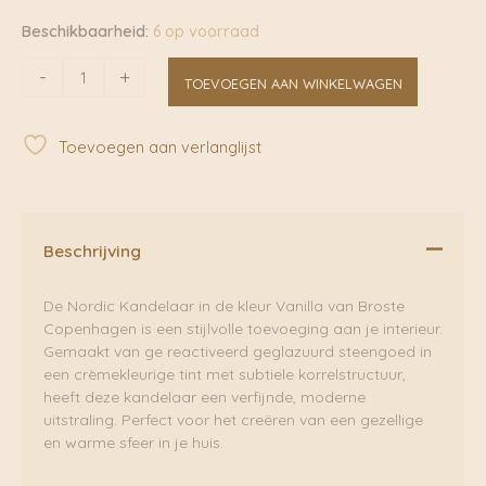
Beschikbaarheid:
6 op voorraad
Nordic
-
+
TOEVOEGEN AAN WINKELWAGEN
Kandelaar
Vanilla
|
Toevoegen aan verlanglijst
Broste
Copenhagen
aantal
Beschrijving
De Nordic Kandelaar in de kleur Vanilla van Broste
Copenhagen is een stijlvolle toevoeging aan je interieur.
Gemaakt van ge reactiveerd geglazuurd steengoed in
een crèmekleurige tint met subtiele korrelstructuur,
heeft deze kandelaar een verfijnde, moderne
uitstraling. Perfect voor het creëren van een gezellige
en warme sfeer in je huis.