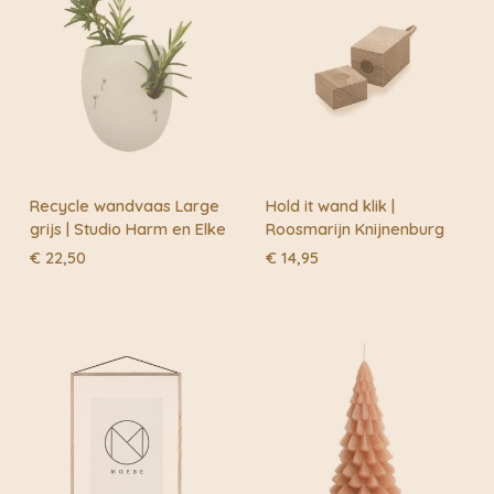
kwaliteit en de bekende Scandinavische handtekening
in het uiteindelijke ontwerp.
Broste werkt binnen een kader waarbij het
interieurontwerp een mix vindt met een modern randje
en klassieke vitaliteit.
Recycle wandvaas Large
Hold it wand klik |
grijs | Studio Harm en Elke
Roosmarijn Knijnenburg
€
22,50
€
14,95