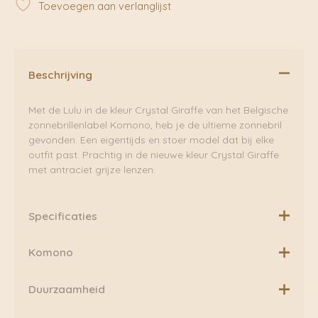
Toevoegen aan verlanglijst
Komono
aantal
Beschrijving
Met de Lulu in de kleur Crystal Giraffe van het Belgische
zonnebrillenlabel Komono, heb je de ultieme zonnebril
gevonden. Een eigentijds en stoer model dat bij elke
outfit past. Prachtig in de nieuwe kleur Crystal Giraffe
met antraciet grijze lenzen.
Specificaties
Merk: Komono
Komono
Model: Lulu
Kleur: Crystal Giraffe
KOMONO brengt innovatie en hedendaags duurzaam
Duurzaamheid
Lens Kleur: Solid Dark Smoke
design in de wereld van accessoires.
Materiaal: Cellulosepropionaat