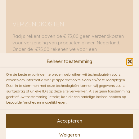
VERZENDKOSTEN
Radijs rekent boven de € 75,00 geen verzendkosten
voor verzending van producten binnen Nederland.
Onder de €75,00 rekenen we voor een
brievenbuspakje €5,70 en voor een pakket €8,95.
Beheer toestemming
Verzending per fietskoeriers
Om de beste ervaringen te bieden, gebruiken wij technologieën zoals
RADIJS werkt samen met de duurzame bezorgdienst
cookies om informatie over je apparaat op te slaan en/of te raadplegen.
Door in te stemmen met deze technologieën kunnen wij gegevens zoals
van
Fietskoeriers.nl
. Pakketten (mits voorradig) voor
surfgedrag of unieke ID's op deze site verwerken. Als je geen toestemming
10.00 uur besteld op een doordeweekse dag,
geeft of uw toestemming intrekt, kan dit een nadelige invloed hebben op
bezorgen zij soms nog op dezelfde dag in de
bepaalde functies en mogelijkheden.
avonduren! Brievenbuspakjes de volgende dag. En
waar mogelijk ook echt op de fiets!!
Accepteren
Weigeren