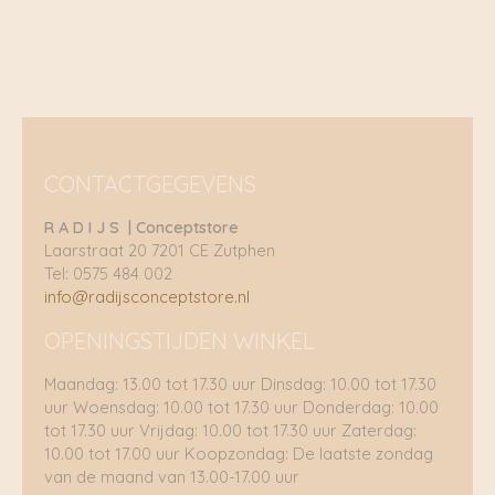
het een andere bestemming, als pennenetui of make-
up tasje.
Ook de verpakking van de Komono horloge’s is
helemaal sustainable. Daarnaast worden alle
producten van Komono per boot getransporteerd om
de footprint zo veel mogelijk te verlagen.
CONTACTGEGEVENS
R A D I J S | Conceptstore
Laarstraat 20 7201 CE Zutphen
Tel: 0575 484 002
info@radijsconceptstore.nl
OPENINGSTIJDEN WINKEL
Maandag: 13.00 tot 17.30 uur Dinsdag: 10.00 tot 17.30
uur Woensdag: 10.00 tot 17.30 uur Donderdag: 10.00
tot 17.30 uur Vrijdag: 10.00 tot 17.30 uur Zaterdag:
10.00 tot 17.00 uur Koopzondag: De laatste zondag
van de maand van 13.00-17.00 uur