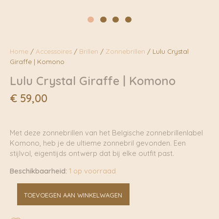
Home
/
Accessoires
/
Brillen
/
Zonnebrillen
/ Lulu Crystal
Giraffe | Komono
Lulu Crystal Giraffe | Komono
€
59,00
Met deze zonnebrillen van het Belgische zonnebrillenlabel
Komono, heb je de ultieme zonnebril gevonden. Een
stijlvol, eigentijds ontwerp dat bij elke outfit past.
Beschikbaarheid:
1 op voorraad
Lulu
TOEVOEGEN AAN WINKELWAGEN
Crystal
Giraffe
|