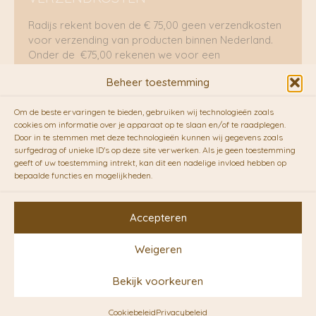
Radijs rekent boven de € 75,00 geen verzendkosten
voor verzending van producten binnen Nederland.
Onder de €75,00 rekenen we voor een
brievenbuspakje €5,70 en voor een pakket €8,95.
Beheer toestemming
Verzending per fietskoeriers
Om de beste ervaringen te bieden, gebruiken wij technologieën zoals
RADIJS werkt samen met de duurzame bezorgdienst
cookies om informatie over je apparaat op te slaan en/of te raadplegen.
Door in te stemmen met deze technologieën kunnen wij gegevens zoals
van
Fietskoeriers.nl
. Pakketten (mits voorradig) voor
surfgedrag of unieke ID's op deze site verwerken. Als je geen toestemming
10.00 uur besteld op een doordeweekse dag,
geeft of uw toestemming intrekt, kan dit een nadelige invloed hebben op
bezorgen zij soms nog op dezelfde dag in de
bepaalde functies en mogelijkheden.
avonduren! Brievenbuspakjes de volgende dag. En
waar mogelijk ook echt op de fiets!!
Accepteren
Weigeren
Copyright © 2026 RADIJS
Bekijk voorkeuren
Conceptstore | Designed by
Ontwerpunie
Cookiebeleid
Privacybeleid