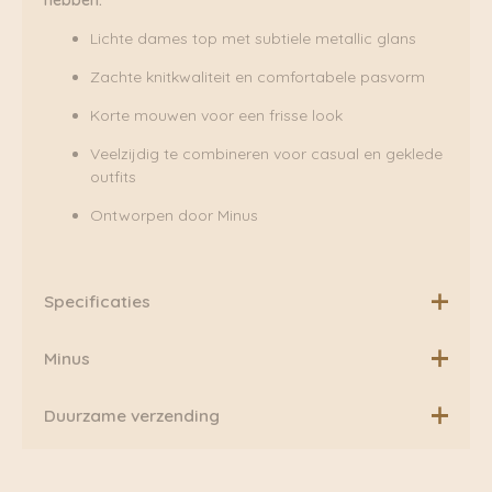
Lichte dames top met subtiele metallic glans
Zachte knitkwaliteit en comfortabele pasvorm
Korte mouwen voor een frisse look
Veelzijdig te combineren voor casual en geklede
outfits
Ontworpen door Minus
Specificaties
Materiaal: 78% LENZING™ ECOVERO™ viscose, 22%
Minus
metaalvezel
Minus is Scandinavische label waarbij het vrouwelijke
Duurzame verzending
kledingstuk opnieuw gedefineerd wordt. Ze ontwerpen
met een vrouwelijke en verfijnde handtekening. Minus
Boven de €75,00 rekenen wij geen extra verzendkosten.
houdt ervan om zaken te combineren met mode en