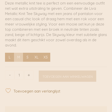
Deze metallic knit tee is perfect om een eenvoudige outfit
net wat extra uitstraling te geven. Combineer de Liva
Metallic Knit Tee Skyway met een jeans of pantalon voor
een casual chic look of draag hem met een rok voor een
meer vrouwelijke styling. Voor een mooie set kun je deze
top combineren met een broek in neutrale tinten zoals
zand, beige of lichtgrijs. De Skyway kleur met subtiele glans
maakt dit item geschikt voor zowel overdag als in de
avond.
L
M
S
XL
XS
Liva
-
+
TOEVOEGEN AAN WINKELWAGEN
Metallic
Knit
Tee
Toevoegen aan verlanglijst
Skyway
|
Minus
aantal