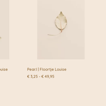
ouise
Pear.l | Floortje Louise
Prijsklasse:
€
3,25
-
€
49,95
€ 3,25
tot
€ 49,95