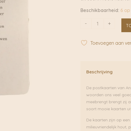
Beschikbaarheid:
6 op
Leunen
-
+
T
Postkaart
A6
|
Toevoegen aan verl
Anneko
aantal
Beschrijving
De postkaarten van Ann
woorden ons veel goeds 
meebrengt brengt zij al
soort mooie kaarten uit
De kaarten zijn op ee
milieuvriendelijk hout,