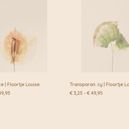
e | Floortje Louise
Transparan. cy | Floortje L
Prijsklasse:
Prijsklasse:
9,95
€
3,25
-
€
49,95
€ 3,25
€ 3,25
tot
tot
€ 49,95
€ 49,95