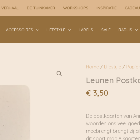
A6
 VERHAAL
DE TUINKAMER
WORKSHOPS
INSPIRATIE
CADEA
|
Anneko
aantal
ACCESSOIRES
LIFESTYLE
LABELS
SALE
RADIJS
Home
/
Lifestyle
/
Papie
Leunen Postka
€
3,50
De postkaarten van Ann
woorden ons veel goeds 
meebrengt brengt zij al
dit soort mooie kaarten 