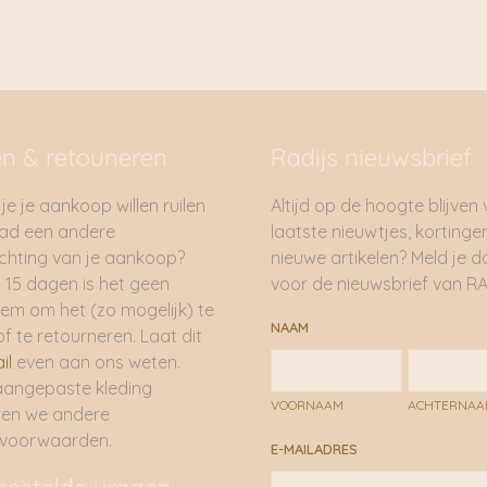
en & retouneren
Radijs nieuwsbrief
je je aankoop willen ruilen
Altijd op de hoogte blijven
had een andere
laatste nieuwtjes, kortinge
hting van je aankoop?
nieuwe artikelen? Meld je 
 15 dagen is het geen
voor de nieuwsbrief van RA
em om het (zo mogelijk) te
NAAM
of te retourneren. Laat dit
il
even aan ons weten.
aangepaste kleding
VOORNAAM
ACHTERNA
ren we andere
rvoorwaarden.
E-MAILADRES