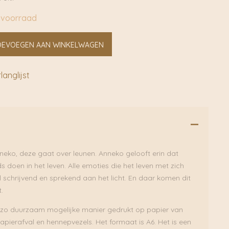
 voorraad
OEVOEGEN AAN WINKELWAGEN
anglijst
eko, deze gaat over leunen. Anneko gelooft erin dat
doen in het leven. Alle emoties die het leven met zich
 schrijvend en sprekend aan het licht. En daar komen dit
.
n zo duurzaam mogelijke manier gedrukt op papier van
 papierafval en hennepvezels. Het formaat is A6. Het is een