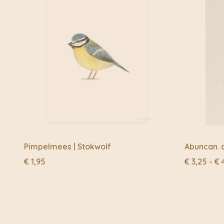
Pimpelmees | Stokwolf
Abuncan. c
€
1,95
€
3,25
-
€
4