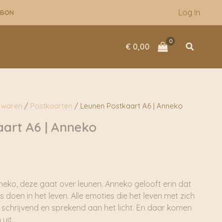
Log In
UBON
Zoeken
€
0,00
rwaren
/
Postkaarten
/ Leunen Postkaart A6 | Anneko
art A6 | Anneko
eko, deze gaat over leunen. Anneko gelooft erin dat
doen in het leven. Alle emoties die het leven met zich
 schrijvend en sprekend aan het licht. En daar komen
uit.