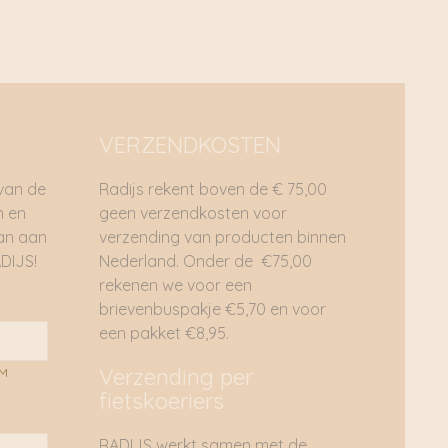
VERZENDKOSTEN
 van de
Radijs rekent boven de € 75,00
n en
geen verzendkosten voor
dan aan
verzending van producten binnen
DIJS!
Nederland. Onder de €75,00
rekenen we voor een
brievenbuspakje €5,70 en voor
een pakket €8,95.
Verzending per
AM
fietskoeriers
RADIJS werkt samen met de