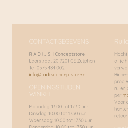
CONTACTGEGEVENS
Ruil
R A D I J S | Conceptstore
Mocht 
Laarstraat 20 7201 CE Zutphen
of je 
Tel: 0575 484 002
verwac
info@radijsconceptstore.nl
Binnen
proble
OPENINGSTIJDEN
ruilen 
WINKEL
per
ma
Voor 
Maandag: 13.00 tot 17.30 uur
hante
Dinsdag: 10.00 tot 17.30 uur
retou
Woensdag: 10.00 tot 17.30 uur
Donderdag: 10.00 tot 17.30 uur