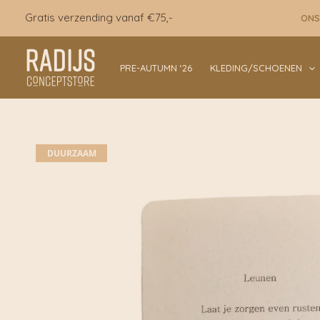
Ga
Gratis verzending vanaf €75,-
ONS
naar
de
inhoud
PRE-AUTUMN ‘26
KLEDING/SCHOENEN
DUURZAAM