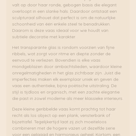
valt op door haar ronde, gebogen basis die elegant
overloopt in een slanke hals. Daardoor ontstaat een
sculpturaal silhouet dat perfect is om de natuurlijke
schoonheid van één enkele steel te benadrukken.
Daarom is deze vaas ideaal voor wie houdt van
subtiele decoratie met karakter.
Het transparante glas is rondom voorzien van fijne
ribbels, wat zorgt voor ritme en diepte zonder de
eenvoud te verliezen. Bovendien is elke vaas
mondgeblazen door ambachtslieden, waardoor kleine
onregelmatigheden in het glas zichtbaar zijn. Juist die
imperfecties maken elk exemplaar uniek en geven de
vaas een authentieke, bijna poëtische uitstraling. De
stijl is tijdloos en organisch, met een zachte elegantie
die past in zowel moderne als meer klassieke interieurs.
Deze kleine geribbelde vaas komt prachtig tot haar
recht als los object op een plank, vensterbank of
bijzettafel. Tegelijkertijd laat zij zich moeiteloos
combineren met de hogere vazen uit dezelfde serie
voor een gelaagd en harmonieus geheel. Kortom, een