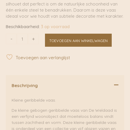
silhouet dat perfect is om de natuurlijke schoonheid van
één enkele steel te benadrukken. Daarom is deze vaas
ideaal voor wie houdt van subtiele decoratie met karakter.
Beschikbaarheid:
3 op voorraad
Kleine
-
+
TOEVOEGEN AAN WINKELWAGEN
gebogen
geribbelde
vaas
Toevoegen aan verlanglijst
|
De
Weldaad
aantal
Beschrijving
Kleine geribbelde vaas.
De kleine gebogen geribbelde vaas van De Weldaad is
een verfijnd woonobject dat moeiteloos balans vindt
tussen zachtheid en vorm. Deze kleine geribbelde vaas
is onderdeel van een collectie van vijf glazen vazen en