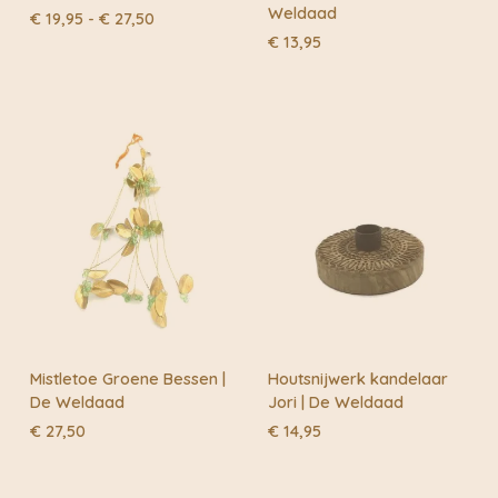
Weldaad
Prijsklasse:
€
19,95
-
€
27,50
€ 19,95
€
13,95
tot
€ 27,50
Mistletoe Groene Bessen |
Houtsnijwerk kandelaar
De Weldaad
Jori | De Weldaad
€
27,50
€
14,95