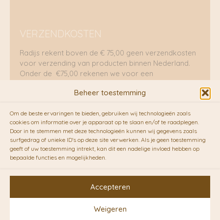
VERZENDKOSTEN
Radijs rekent boven de € 75,00 geen verzendkosten
voor verzending van producten binnen Nederland.
Onder de €75,00 rekenen we voor een
brievenbuspakje €5,70 en voor een pakket €8,95.
Beheer toestemming
Verzending per fietskoeriers
Om de beste ervaringen te bieden, gebruiken wij technologieën zoals
RADIJS werkt samen met de duurzame bezorgdienst
cookies om informatie over je apparaat op te slaan en/of te raadplegen.
Door in te stemmen met deze technologieën kunnen wij gegevens zoals
van
Fietskoeriers.nl
. Pakketten (mits voorradig) voor
surfgedrag of unieke ID's op deze site verwerken. Als je geen toestemming
10.00 uur besteld op een doordeweekse dag,
geeft of uw toestemming intrekt, kan dit een nadelige invloed hebben op
bezorgen zij soms nog op dezelfde dag in de
bepaalde functies en mogelijkheden.
avonduren! Brievenbuspakjes de volgende dag. En
waar mogelijk ook echt op de fiets!!
Accepteren
Weigeren