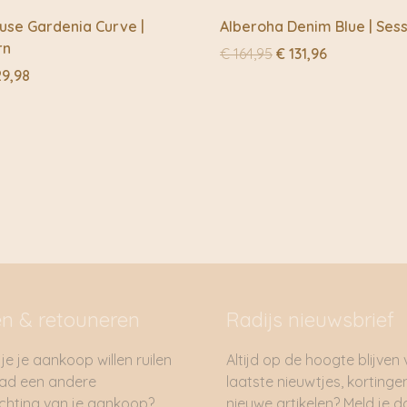
use Gardenia Curve |
Alberoha Denim Blue | Ses
rn
Oorspronkelijke
Huidige
€
164,95
€
131,96
prijs
prijs
rspronkelijke
Huidige
9,98
was:
is:
js
prijs
€ 164,95.
€ 131,96.
s:
is:
9,95.
€ 29,98.
en & retouneren
Radijs nieuwsbrief
je je aankoop willen ruilen
Altijd op de hoogte blijven
had een andere
laatste nieuwtjes, kortinge
hting van je aankoop?
nieuwe artikelen? Meld je 