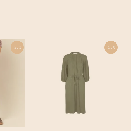
 haar leeftijd, lichaamstype of levensstijl.
werkelijk met de fiets bezorgd. Klik voor meer informatie
jou – het gaat erom je op je best te voelen als je ’s
fietskoeriers.nl Buiten de fietskoeriersteden wordt het
 en de hele dag door, hoe druk en onvoorspelbaar die
of Post.nl
Zelfzorg is een belangrijk onderdeel van het moderne
l van mode willen we je aanmoedigen om jezelf te
-20%
-50%
ale momenten in je dagelijkse leven te creëren.
 collectie vindt je een mooi evenwicht tussen de laatste
isstukken.
loos design voor vrouwen die ofwel hun persoonlijke
 hebben staan of die geïnspireerd en aangemoedigd willen
 uit te proberen.
 label welke op eerlijke wijze elke seizoen weer een
er te zetten.