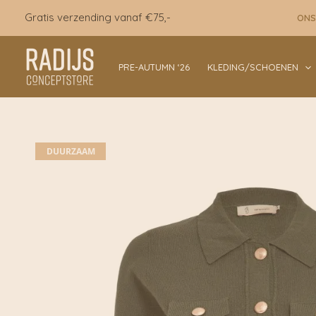
Ga
Gratis verzending vanaf €75,-
ONS
naar
de
inhoud
PRE-AUTUMN ‘26
KLEDING/SCHOENEN
DUURZAAM