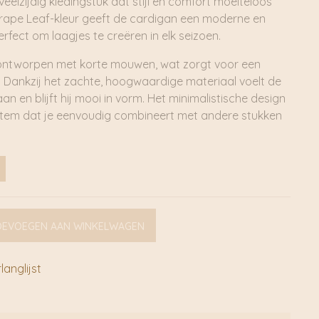
eelzijdig kledingstuk dat stijl en comfort moeiteloos
Grape Leaf-kleur geeft de cardigan een moderne en
perfect om laagjes te creëren in elk seizoen.
 ontworpen met korte mouwen, wat zorgt voor een
t. Dankzij het zachte, hoogwaardige materiaal voelt de
n en blijft hij mooi in vorm. Het minimalistische design
 item dat je eenvoudig combineert met andere stukken
OEVOEGEN AAN WINKELWAGEN
anglijst