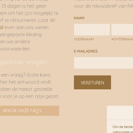
 15 dagen is het geen
voor de nieuwsbrief van RA
em om het (zo mogelijk) te
NAAM
of te retourneren. Laat dit
il
even aan ons weten.
aangepaste kleding
VOORNAAM
ACHTERNA
ren we andere
rvoorwaarden.
E-MAILADRES
gestelde vragen
 een vraag? Grote kans
 hier het antwoord vindt.
VERSTUREN
bben de meest gestelde
 voor je op een rijtje gezet.
BEKIJK ONZE FAQ'S
Om de beste 
informatie o