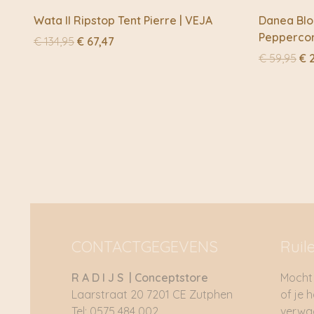
Wata II Ripstop Tent Pierre | VEJA
Danea Blo
Pepperco
Oorspronkelijke
Huidige
€
134,95
€
67,47
prijs
prijs
Oo
€
59,95
€
2
was:
is:
pri
€ 134,95.
€ 67,47.
wa
€ 5
CONTACTGEGEVENS
Ruil
R A D I J S | Conceptstore
Mocht 
Laarstraat 20 7201 CE Zutphen
of je 
Tel: 0575 484 002
verwac