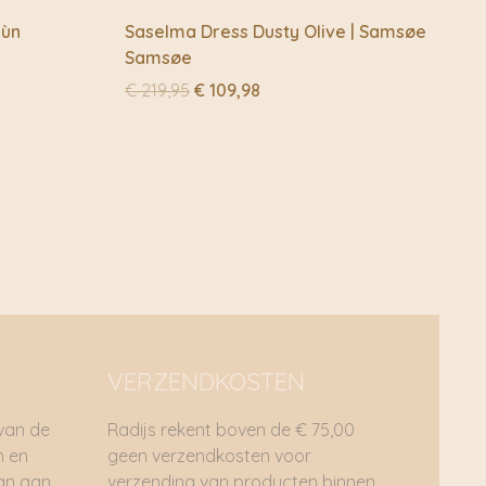
sùn
Saselma Dress Dusty Olive | Samsøe
Samsøe
Oorspronkelijke
Huidige
€
219,95
€
109,98
prijs
prijs
was:
is:
€ 219,95.
€ 109,98.
VERZENDKOSTEN
 van de
Radijs rekent boven de € 75,00
n en
geen verzendkosten voor
dan aan
verzending van producten binnen