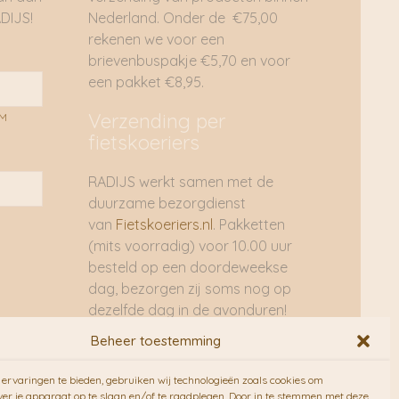
DIJS!
Nederland. Onder de €75,00
rekenen we voor een
brievenbuspakje €5,70 en voor
een pakket €8,95.
Verzending per
AM
fietskoeriers
RADIJS werkt samen met de
duurzame bezorgdienst
van
Fietskoeriers.nl
. Pakketten
(mits voorradig) voor 10.00 uur
besteld op een doordeweekse
dag, bezorgen zij soms nog op
dezelfde dag in de avonduren!
Brievenbuspakjes de volgende
Beheer toestemming
dag. En waar mogelijk ook echt
op de fiets!!
ervaringen te bieden, gebruiken wij technologieën zoals cookies om
ver je apparaat op te slaan en/of te raadplegen. Door in te stemmen met deze