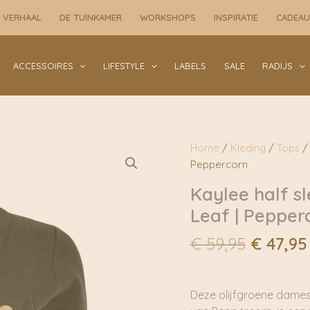
 VERHAAL
DE TUINKAMER
WORKSHOPS
INSPIRATIE
CADEA
ACCESSOIRES
LIFESTYLE
LABELS
SALE
RADIJS
Home
/
Kleding
/
Tops
Peppercorn
Kaylee half s
Leaf | Pepper
Oorspro
€
59,95
€
47,95
prijs
was:
€ 59,95
Deze olijfgroene dames