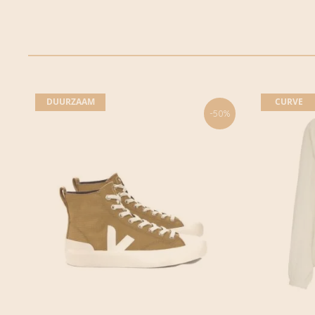
DUURZAAM
CURVE
-50%