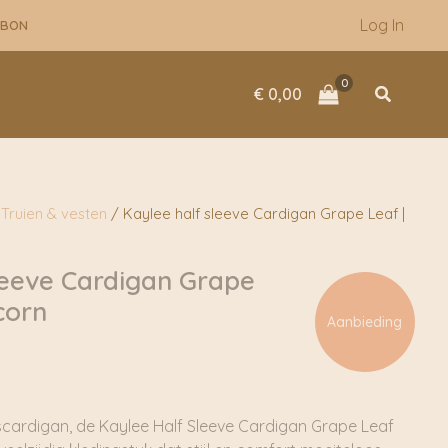
Log In
UBON
Zoeken
€
0,00
/
Truien & vesten
/ Kaylee half sleeve Cardigan Grape Leaf |
leeve Cardigan Grape
corn
Aanbieding
nkelijke
Huidige
prijs
is:
.
€ 47,95.
cardigan, de Kaylee Half Sleeve Cardigan Grape Leaf