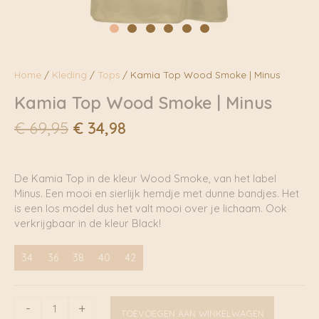
Home
/
Kleding
/
Tops
/ Kamia Top Wood Smoke | Minus
Kamia Top Wood Smoke | Minus
Oorspronkelijke
Huidige
€
69,95
€
34,98
prijs
prijs
was:
is:
€ 69,95.
€ 34,98.
De Kamia Top in de kleur Wood Smoke, van het label
Minus. Een mooi en sierlijk hemdje met dunne bandjes. Het
is een los model dus het valt mooi over je lichaam. Ook
verkrijgbaar in de kleur Black!
34
36
38
40
42
Kamia
-
+
TOEVOEGEN AAN WINKELWAGEN
Top