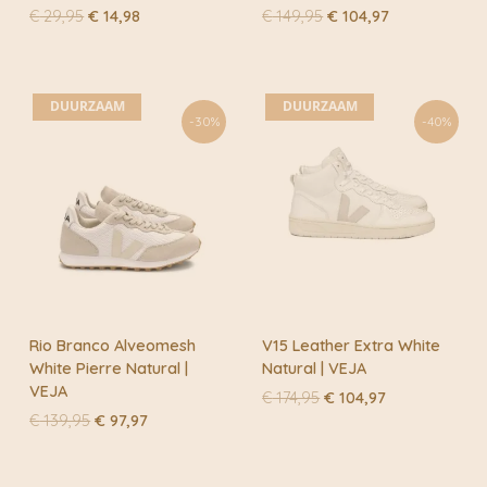
Oorspronkelijke
Huidige
Oorspronkelijke
Huidige
€
29,95
€
14,98
€
149,95
€
104,97
prijs
prijs
prijs
prijs
was:
is:
was:
is:
€ 29,95.
€ 14,98.
€ 149,95.
€ 104,97.
DUURZAAM
DUURZAAM
-30%
-40%
Rio Branco Alveomesh
V15 Leather Extra White
White Pierre Natural |
Natural | VEJA
VEJA
Oorspronkelijke
Huidige
€
174,95
€
104,97
prijs
prijs
Oorspronkelijke
Huidige
€
139,95
€
97,97
was:
is:
prijs
prijs
€ 174,95.
€ 104,97.
was:
is:
€ 139,95.
€ 97,97.