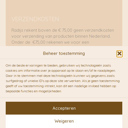
VERZENDKOSTEN
Radijs rekent boven de € 75,00 geen verzendkosten
voor verzending van producten binnen Nederland.
Onder de €75,00 rekenen we voor een
brievenbuspakje €5,70 en voor een pakket €8,95.
Beheer toestemming
Verzending per fietskoeriers
Om de beste ervaringen te bieden, gebruiken wij technologieën zoals
RADIJS werkt samen met de duurzame bezorgdienst
cookies om informatie over je apparaat op te slaan en/of te raadplegen.
Door in te stemmen met deze technologieën kunnen wij gegevens zoals
van
Fietskoeriers.nl
. Pakketten (mits voorradig) voor
surfgedrag of unieke ID's op deze site verwerken. Als je geen toestemming
10.00 uur besteld op een doordeweekse dag,
geeft of uw toestemming intrekt, kan dit een nadelige invloed hebben op
bezorgen zij soms nog op dezelfde dag in de
bepaalde functies en mogelijkheden.
avonduren! Brievenbuspakjes de volgende dag. En
waar mogelijk ook echt op de fiets!!
Accepteren
Weigeren
Copyright © 2026 RADIJS