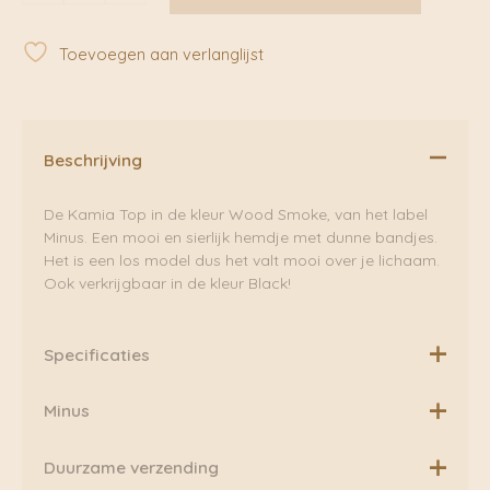
Wood
Smoke
Toevoegen aan verlanglijst
|
Minus
aantal
Beschrijving
De Kamia Top in de kleur Wood Smoke, van het label
Minus. Een mooi en sierlijk hemdje met dunne bandjes.
Het is een los model dus het valt mooi over je lichaam.
Ook verkrijgbaar in de kleur Black!
Specificaties
Materiaal: 100% viscose
Minus
Minus is Scandinavische label waarbij het vrouwelijke
Duurzame verzending
kledingstuk opnieuw gedefineerd wordt. Ze ontwerpen