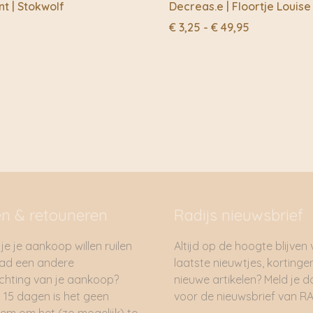
t | Stokwolf
Decreas.e | Floortje Louise
Prijsklasse:
€
3,25
-
€
49,95
€ 3,25
tot
€ 49,95
en & retouneren
Radijs nieuwsbrief
je je aankoop willen ruilen
Altijd op de hoogte blijven
had een andere
laatste nieuwtjes, kortinge
hting van je aankoop?
nieuwe artikelen? Meld je 
 15 dagen is het geen
voor de nieuwsbrief van RA