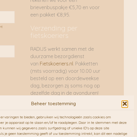
rekenen we voor een
brievenbuspakje €5,70 en voor
een pakket €8,95.
Verzending per
AM
fietskoeriers
RADIJS werkt samen met de
duurzame bezorgdienst
van
Fietskoeriers.nl
. Pakketten
(mits voorradig) voor 10.00 uur
besteld op een doordeweekse
dag, bezorgen zij soms nog op
dezelfde dag in de avonduren!
Brievenbuspakjes de volgende
Beheer toestemming
dag. En waar mogelijk ook echt
op de fiets!!
ervaringen te bieden, gebruiken wij technologieën zoals cookies om
ver je apparaat op te slaan en/of te raadplegen. Door in te stemmen met deze
n kunnen wij gegevens zoals surfgedrag of unieke ID's op deze site
ls je geen toestemming geeft of uw toestemming intrekt, kan dit een nadelige