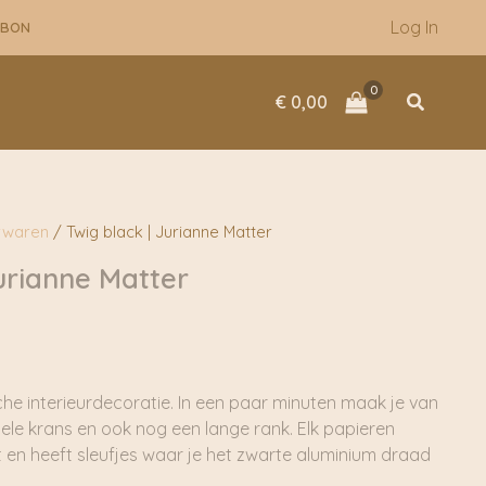
Log In
UBON
Zoeken
€
0,00
rwaren
/ Twig black | Jurianne Matter
Jurianne Matter
sche interieurdecoratie. In een paar minuten maak je van
iele krans en ook nog een lange rank. Elk papieren
 en heeft sleufjes waar je het zwarte aluminium draad