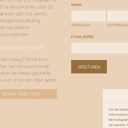
em om het (zo mogelijk) te
NAAM
of te retourneren. Laat dit
il
even aan ons weten.
aangepaste kleding
VOORNAAM
ACHTERNA
ren we andere
rvoorwaarden.
E-MAILADRES
gestelde vragen
 een vraag? Grote kans
 hier het antwoord vindt.
VERSTUREN
bben de meest gestelde
 voor je op een rijtje gezet.
BEKIJK ONZE FAQ'S
Om de beste 
informatie o
technologieë
verwerken. A