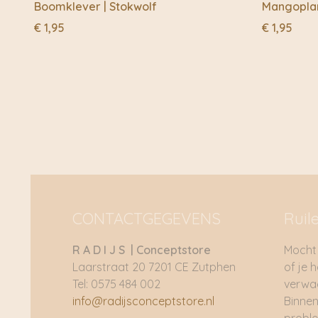
Boomklever | Stokwolf
Mangoplan
€
1,95
€
1,95
CONTACTGEGEVENS
Ruil
R A D I J S | Conceptstore
Mocht 
Laarstraat 20 7201 CE Zutphen
of je 
Tel: 0575 484 002
verwac
info@radijsconceptstore.nl
Binnen