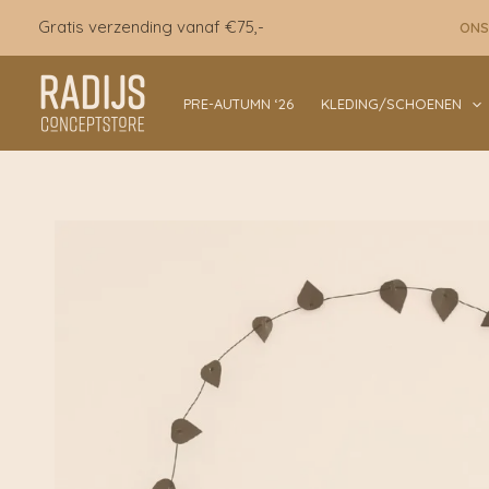
Ga
Gratis verzending vanaf €75,-
ONS
naar
de
inhoud
PRE-AUTUMN ‘26
KLEDING/SCHOENEN