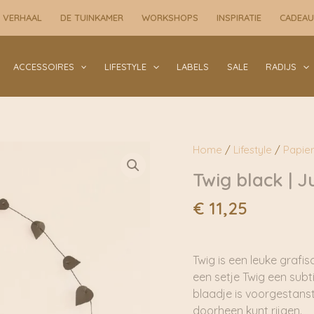
 VERHAAL
DE TUINKAMER
WORKSHOPS
INSPIRATIE
CADEA
ACCESSOIRES
LIFESTYLE
LABELS
SALE
RADIJS
Home
/
Lifestyle
/
Papie
Twig black | 
€
11,25
Twig is een leuke grafi
een setje Twig een subt
blaadje is voorgestanst
doorheen kunt rijgen.