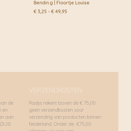
Bendin.g | Floortje Louise
Prijsklasse:
€
3,25
-
€
49,95
€ 3,25
tot
€ 49,95
VERZENDKOSTEN
 van de
Radijs rekent boven de € 75,00
n en
geen verzendkosten voor
dan aan
verzending van producten binnen
DIJS!
Nederland. Onder de €75,00