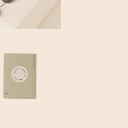
Functioneel, met mooie
biokatoen. Ook het text
hoofdrol voor de natuur.
voor Jurianne dan ook g
maar mooi als het ook 