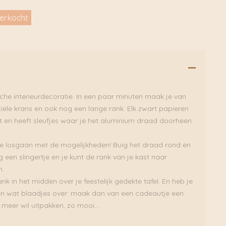
verkocht
sche interieurdecoratie. In een paar minuten maak je van
iele krans en ook nog een lange rank. Elk zwart papieren
t en heeft sleufjes waar je het aluminium draad doorheen
e losgaan met de mogelijkheden! Buig het draad rond en
jg een slingertje en je kunt de rank van je kast naar
n.
ank in het midden over je feestelijk gedekte tafel. En heb je
en wat blaadjes over: maak dan van een cadeautje een
meer wil uitpakken, zo mooi…