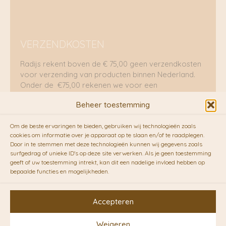
VERZENDKOSTEN
Radijs rekent boven de € 75,00 geen verzendkosten
voor verzending van producten binnen Nederland.
Onder de €75,00 rekenen we voor een
brievenbuspakje €5,70 en voor een pakket €8,95.
Beheer toestemming
Verzending per fietskoeriers
Om de beste ervaringen te bieden, gebruiken wij technologieën zoals
RADIJS werkt samen met de duurzame bezorgdienst
cookies om informatie over je apparaat op te slaan en/of te raadplegen.
Door in te stemmen met deze technologieën kunnen wij gegevens zoals
van
Fietskoeriers.nl
. Pakketten (mits voorradig) voor
surfgedrag of unieke ID's op deze site verwerken. Als je geen toestemming
10.00 uur besteld op een doordeweekse dag,
geeft of uw toestemming intrekt, kan dit een nadelige invloed hebben op
bezorgen zij soms nog op dezelfde dag in de
bepaalde functies en mogelijkheden.
avonduren! Brievenbuspakjes de volgende dag. En
waar mogelijk ook echt op de fiets!!
Accepteren
Weigeren