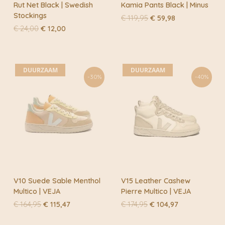
Rut Net Black | Swedish
Kamia Pants Black | Minus
Stockings
Oorspronkelijke
Huidige
€
119,95
€
59,98
prijs
prijs
Oorspronkelijke
Huidige
€
24,00
€
12,00
was:
is:
prijs
prijs
€ 119,95.
€ 59,98.
was:
is:
€ 24,00.
€ 12,00.
DUURZAAM
DUURZAAM
-30%
-40%
V10 Suede Sable Menthol
V15 Leather Cashew
Multico | VEJA
Pierre Multico | VEJA
Oorspronkelijke
Huidige
Oorspronkelijke
Huidige
€
164,95
€
115,47
€
174,95
€
104,97
prijs
prijs
prijs
prijs
was:
is:
was:
is: