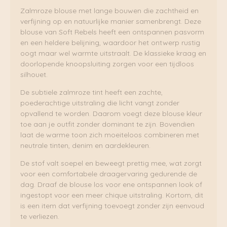
Zalmroze blouse met lange bouwen die zachtheid en
verfijning op en natuurlijke manier samenbrengt. Deze
blouse van Soft Rebels heeft een ontspannen pasvorm
en een heldere belijning, waardoor het ontwerp rustig
oogt maar wel warmte uitstraalt. De klassieke kraag en
doorlopende knoopsluiting zorgen voor een tijdloos
silhouet.
De subtiele zalmroze tint heeft een zachte,
poederachtige uitstraling die licht vangt zonder
opvallend te worden. Daarom voegt deze blouse kleur
toe aan je outfit zonder dominant te zijn. Bovendien
laat de warme toon zich moeiteloos combineren met
neutrale tinten, denim en aardekleuren.
De stof valt soepel en beweegt prettig mee, wat zorgt
voor een comfortabele draagervaring gedurende de
dag. Draaf de blouse los voor ene ontspannen look of
ingestopt voor een meer chique uitstraling. Kortom, dit
is een item dat verfijning toevoegt zonder zijn eenvoud
te verliezen.