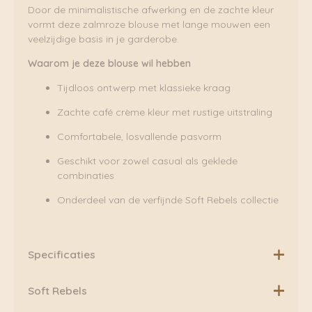
Door de minimalistische afwerking en de zachte kleur
vormt deze zalmroze blouse met lange mouwen een
veelzijdige basis in je garderobe.
Waarom je deze blouse wil hebben
Tijdloos ontwerp met klassieke kraag
Zachte café crème kleur met rustige uitstraling
Comfortabele, losvallende pasvorm
Geschikt voor zowel casual als geklede
combinaties
Onderdeel van de verfijnde Soft Rebels collectie
Specificaties
Materiaal:
70% Viscose, 30% Lyocell
Soft Rebels