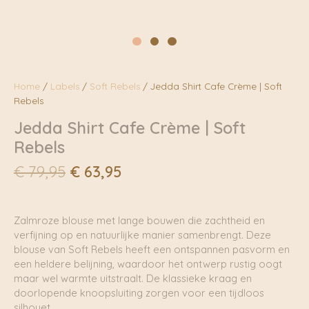
Home
/
Labels
/
Soft Rebels
/ Jedda Shirt Cafe Crème | Soft
Rebels
Jedda Shirt Cafe Crème | Soft
Rebels
Oorspronkelijke
Huidige
€
79,95
€
63,95
prijs
prijs
was:
is:
€ 79,95.
€ 63,95.
Zalmroze blouse met lange bouwen die zachtheid en
verfijning op en natuurlijke manier samenbrengt. Deze
blouse van Soft Rebels heeft een ontspannen pasvorm en
een heldere belijning, waardoor het ontwerp rustig oogt
maar wel warmte uitstraalt. De klassieke kraag en
doorlopende knoopsluiting zorgen voor een tijdloos
silhouet.