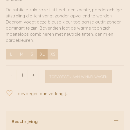
De subtiele zalmroze tint heeft een zachte, poederachtige
uitstraling die licht vangt zonder opvallend te worden.
Daarom voegt deze blouse kleur toe aan je outfit zonder
dominant te zijn. Bovendien laat de warme toon zich
moeiteloos combineren met neutrale tinten, denim en
aardekleuren.
L
M
S
XL
XS
Jedda
-
+
TOEVOEGEN AAN WINKELWAGEN
Shirt
Cafe
Crème
Toevoegen aan verlanglijst
|
Soft
Rebels
aantal
Beschrijving