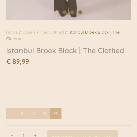
Home
/
Labels
/
The Clothed
/ Istanbul Broek Black | The
Clothed
Istanbul Broek Black | The Clothed
€
89,99
L
M
S
XL
XS
Istanbul
-
+