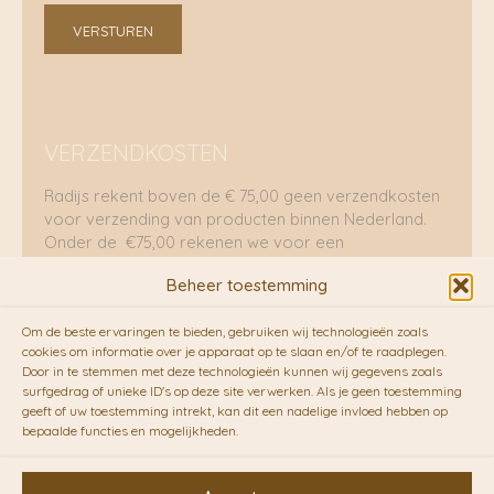
VERSTUREN
VERZENDKOSTEN
Radijs rekent boven de € 75,00 geen verzendkosten
voor verzending van producten binnen Nederland.
Onder de €75,00 rekenen we voor een
brievenbuspakje €5,70 en voor een pakket €8,95.
Beheer toestemming
Verzending per fietskoeriers
Om de beste ervaringen te bieden, gebruiken wij technologieën zoals
RADIJS werkt samen met de duurzame bezorgdienst
cookies om informatie over je apparaat op te slaan en/of te raadplegen.
Door in te stemmen met deze technologieën kunnen wij gegevens zoals
van
Fietskoeriers.nl
. Pakketten (mits voorradig) voor
surfgedrag of unieke ID's op deze site verwerken. Als je geen toestemming
10.00 uur besteld op een doordeweekse dag,
geeft of uw toestemming intrekt, kan dit een nadelige invloed hebben op
bezorgen zij soms nog op dezelfde dag in de
bepaalde functies en mogelijkheden.
avonduren! Brievenbuspakjes de volgende dag. En
waar mogelijk ook echt op de fiets!!