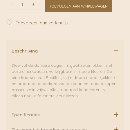
Iced
-
+
TOEVOEGEN AAN WINKELWAGEN
Apricot
dinerkaars
3,2
Toevoegen aan verlanglijst
x
30
cm
|
Rustik
Beschrijving
Lys
aantal
Sfeervol de donkere dagen in, gaat zeker lukken met
deze dinerkaarsen, verkrijgbaar in mooie kleuren. De
dinerkaarsen van Rustik Lys zijn door en door gekleurd
en omdat de onderkant van de kaarsen taps toelopen
passen ze in vrijwel alle standaard kandelaren. Nu
alleen nog je favoriete kleur kiezen!
Specificaties
SPECIFICATIES
Tips voor het branden van kaarsen