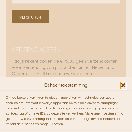
VERSTUREN
VERZENDKOSTEN
Radijs rekent boven de € 75,00 geen verzendkosten
voor verzending van producten binnen Nederland.
Onder de €75,00 rekenen we voor een
brievenbuspakje €5,70 en voor een pakket €8,95.
Beheer toestemming
Verzending per fietskoeriers
Om de beste ervaringen te bieden, gebruiken wij technologieën zoals
RADIJS werkt samen met de duurzame bezorgdienst
cookies om informatie over je apparaat op te slaan en/of te raadplegen.
Door in te stemmen met deze technologieën kunnen wij gegevens zoals
van
Fietskoeriers.nl
. Pakketten (mits voorradig) voor
surfgedrag of unieke ID's op deze site verwerken. Als je geen toestemming
10.00 uur besteld op een doordeweekse dag,
geeft of uw toestemming intrekt, kan dit een nadelige invloed hebben op
bezorgen zij soms nog op dezelfde dag in de
bepaalde functies en mogelijkheden.
avonduren! Brievenbuspakjes de volgende dag. En