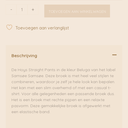
Hoys
-
+
TOEVOEGEN AAN WINKELWAGEN
Straight
Pants
Beluga
Toevoegen aan verlanglijst
|
Samsoe
Samsoe
aantal
Beschrijving
De Hoys Straight Pants in de kleur Beluga van het label
Samsøe Samsøe. Deze broek is met heel veel stijlen te
combineren, waardoor je zelf je hele look kan bepalen.
Het kan met een slim overhemd of met een casual t-
shirt. Voor alle gelegenheden een passende broek dus.
Het is een broek met rechte pijpen en een relaxte
pasvorm. Deze gemakkelijke broek is afgewerkt met
een elastische band.