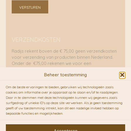
VERSTUREN
VERZENDKOSTEN
Radijs rekent boven de € 75,00 geen verzendkosten
voor verzending van producten binnen Nederland.
Onder de €75,00 rekenen we voor een
brievenbuspakje €5,70 en voor een pakket €8,95.
Beheer toestemming
Verzending per fietskoeriers
Om de beste ervaringen te bieden, gebruiken wij technologieën zoals
RADIJS werkt samen met de duurzame bezorgdienst
cookies om informatie over je apparaat op te slaan en/of te raadplegen.
Door in te stemmen met deze technologieën kunnen wij gegevens zoals
van
Fietskoeriers.nl
. Pakketten (mits voorradig) voor
surfgedrag of unieke ID's op deze site verwerken. Als je geen toestemming
10.00 uur besteld op een doordeweekse dag,
geeft of uw toestemming intrekt, kan dit een nadelige invloed hebben op
bezorgen zij soms nog op dezelfde dag in de
bepaalde functies en mogelijkheden.
avonduren! Brievenbuspakjes de volgende dag. En
waar mogelijk ook echt op de fiets!!
Accepteren