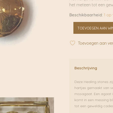
het meteen tot een gew
Beschikbaarheid:
1 op
Healing
TOEVOEGEN AAN WI
Stones
Moss
Agate
Toevoegen aan verl
|
My
Heritage
aantal
Beschrijving
Deze Healing stones zi
hartjes gemaakt van ve
mosagaat. Een agaat is 
komt in een messing bl
tot een geweldig cade