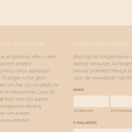
en & retouneren
Radijs nieuwsbrief
je je aankoop willen ruilen
Altijd op de hoogte blijven
had een andere
laatste nieuwtjes, kortinge
hting van je aankoop?
nieuwe artikelen? Meld je 
 15 dagen is het geen
voor de nieuwsbrief van RA
em om het (zo mogelijk) te
NAAM
of te retourneren. Laat dit
il
even aan ons weten.
aangepaste kleding
VOORNAAM
ACHTERNA
ren we andere
rvoorwaarden.
E-MAILADRES