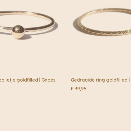
maken in een eigen fabr
Julia reist er zelf een
ambachtsmensen te bes
rekening mee dat de ar
alle mensen die er wer
India is een inspiratie
mensen die passie en o
Haar sieraden zijn het 
meisje, het geloof van
verlangen om mooie ge
Vandaag deelt ze deze 
olletje goldfilled | Gnoes
Gedraaide ring goldfilled 
De armbanden voor My 
€
39,95
zijn geselecteerd en m
sieraden van My Heritag
betekenis en een ander
Elke armband is verpa
messing blikje om de a
armband en hun kracht