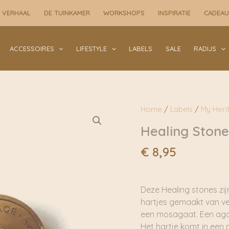
Stones
Moss
 VERHAAL
DE TUINKAMER
WORKSHOPS
INSPIRATIE
CADEA
Agate
|
My
ACCESSOIRES
LIFESTYLE
LABELS
SALE
RADIJS
Heritage
aantal
Home
/
Labels
/
My Heri
Healing Stone
€
8,95
Deze Healing stones zij
hartjes gemaakt van ve
een mosagaat. Een agaat
Het hartje komt in een 