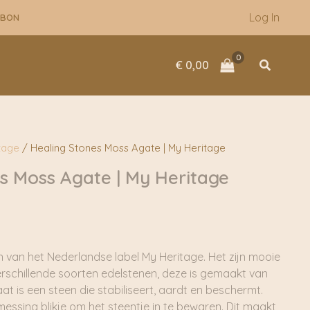
Log In
UBON
Zoeken
€
0,00
tage
/ Healing Stones Moss Agate | My Heritage
s Moss Agate | My Heritage
n van het Nederlandse label My Heritage. Het zijn mooie
rschillende soorten edelstenen, deze is gemaakt van
 is een steen die stabiliseert, aardt en beschermt.
messing blikje om het steentje in te bewaren. Dit maakt