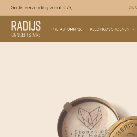
Ga
Gratis verzending vanaf €75,-
ONS
naar
de
inhoud
PRE-AUTUMN ‘26
KLEDING/SCHOENEN