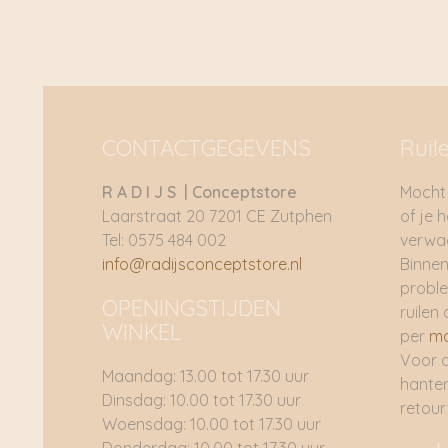
CONTACTGEGEVENS
Ruil
R A D I J S | Conceptstore
Mocht 
Laarstraat 20 7201 CE Zutphen
of je 
Tel: 0575 484 002
verwac
info@radijsconceptstore.nl
Binnen
proble
OPENINGSTIJDEN
ruilen 
WINKEL
per
ma
Voor 
Maandag: 13.00 tot 17.30 uur
hante
Dinsdag: 10.00 tot 17.30 uur
retou
Woensdag: 10.00 tot 17.30 uur