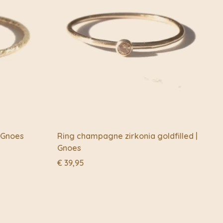
iek aldaar. Alles wordt op eerlijke wijze geproduceerd.
 paar keer per jaar heen om daar alles met de
preken waar ze een sterk band mee heeft. Ze houdt er
beidsomstandigheden eerlijk en rechtvaardig zijn voor
ken.
 op zich. Met de rijke geschiedenis, de schoonheid en
og voor detail hebben.
resultaat van de creatieve verbeeldingskracht van een klein
 een vrouw in eerlijk zakendoen en een levenslang
schenken te geven aan bijzondere mensen in haar leven.
kleine schatten met jou.
| Gnoes
Ring champagne zirkonia goldfilled |
Heritage zijn gemaakt met halfedelstenen, die zorgvuldig
Gnoes
et de hand zijn uitgekozen vanuit de natuur. Wat de
€
39,95
e zo bijzonder maakt, is dat elk item een ​​andere
e kracht heeft.
kt in een doosje van handgeschept papier met een
rmband in te bewaren en een klein boekje waarin elke
 wordt uitgelegd.