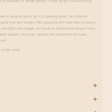
in je tweede of derde gaatje, maar ze zijn ook prachtig
baar in verguld goud op 925 sterling zilver. De collectie
rguld met een laagje 14krt goud bij een zeer betrouwbare
 het blijft een laagje. Je houdt je sieraad het langst mooi
ijdens slapen, douchen, sporten en zwemmen en wees
 ed.
in het zilver.
 zilver met 1 micron laag 14krt goud