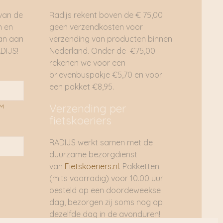
 van de
Radijs rekent boven de € 75,00
n en
geen verzendkosten voor
dan aan
verzending van producten binnen
DIJS!
Nederland. Onder de €75,00
rekenen we voor een
brievenbuspakje €5,70 en voor
een pakket €8,95.
Verzending per
AM
fietskoeriers
RADIJS werkt samen met de
duurzame bezorgdienst
van
Fietskoeriers.nl
. Pakketten
(mits voorradig) voor 10.00 uur
besteld op een doordeweekse
dag, bezorgen zij soms nog op
dezelfde dag in de avonduren!