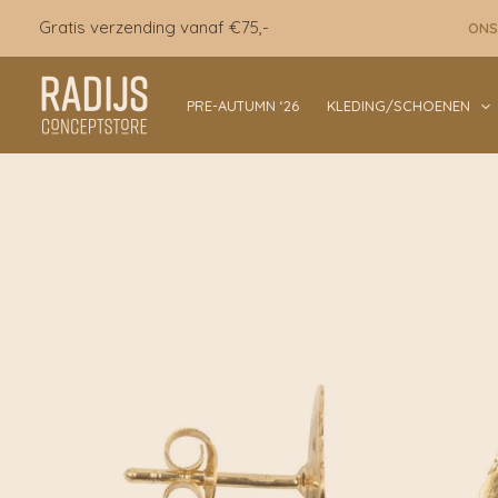
Ga
Gratis verzending vanaf €75,-
ONS
naar
de
inhoud
PRE-AUTUMN ‘26
KLEDING/SCHOENEN