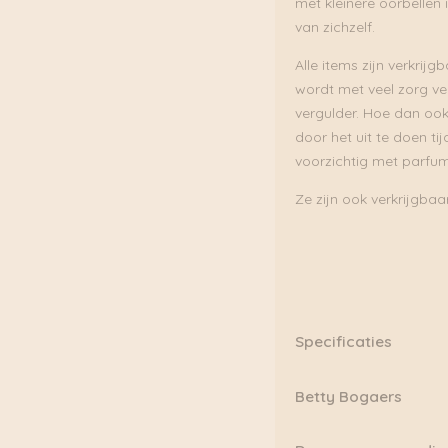
met kleinere oorbellen 
van zichzelf.
Alle items zijn verkrijg
wordt met veel zorg ve
vergulder. Hoe dan ook,
door het uit te doen t
voorzichtig met parfum
Ze zijn ook verkrijgbaar 
Specificaties
Materiaal: 925 Sterling
Betty Bogaers
Verkocht als paar
Handgemaakt in Bali