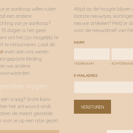
je je aankoop willen ruilen
Altijd op de hoogte blijven
had een andere
laatste nieuwtjes, kortinge
hting van je aankoop?
nieuwe artikelen? Meld je 
 15 dagen is het geen
voor de nieuwsbrief van RA
em om het (zo mogelijk) te
NAAM
of te retourneren. Laat dit
il
even aan ons weten.
aangepaste kleding
VOORNAAM
ACHTERNA
ren we andere
rvoorwaarden.
E-MAILADRES
gestelde vragen
 een vraag? Grote kans
 hier het antwoord vindt.
VERSTUREN
bben de meest gestelde
 voor je op een rijtje gezet.