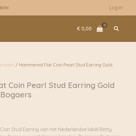
Log In
UBON
Zoeken
€
0,00
ieraden
/ Hammered Flat Coin Pearl Stud Earring Gold
 Coin Pearl Stud Earring Gold
y Bogaers
oin Stud Earring van het Nederlandse label Betty