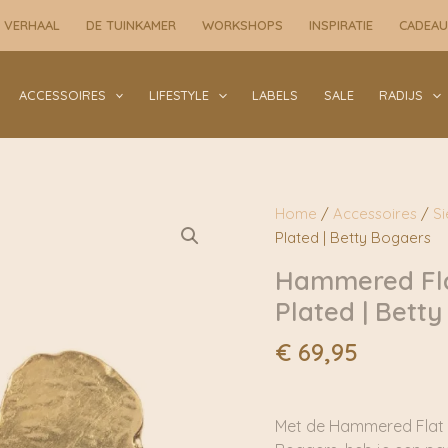
Pearl
 VERHAAL
DE TUINKAMER
WORKSHOPS
INSPIRATIE
CADEA
Stud
Earring
Gold
ACCESSOIRES
LIFESTYLE
LABELS
SALE
RADIJS
Plated
|
Betty
Bogaers
Home
/
Accessoires
/
S
aantal
Plated | Betty Bogaers
Hammered Flat
Plated | Bett
€
69,95
Met de Hammered Flat C