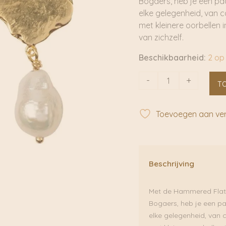
Bogaers, heb je een paa
elke gelegenheid, van c
met kleinere oorbellen 
van zichzelf.
Beschikbaarheid:
2 op
Hammered
-
+
T
Flat
Coin
Pearl
Toevoegen aan verl
Stud
Earring
Gold
Plated
Beschrijving
|
Betty
Met de Hammered Flat C
Bogaers
Bogaers, heb je een pa
aantal
elke gelegenheid, van 