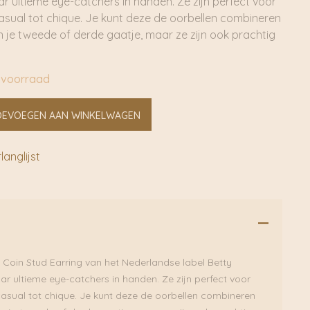
r ultieme eye-catchers in handen. Ze zijn perfect voor
asual tot chique. Je kunt deze de oorbellen combineren
in je tweede of derde gaatje, maar ze zijn ook prachtig
 voorraad
OEVOEGEN AAN WINKELWAGEN
anglijst
oin Stud Earring van het Nederlandse label Betty
ar ultieme eye-catchers in handen. Ze zijn perfect voor
casual tot chique. Je kunt deze de oorbellen combineren