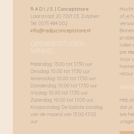
R A D I J S | Conceptstore
Mocht 
Laarstraat 20 7201 CE Zutphen
of je 
Tel: 0575 484 002
verwac
info@radijsconceptstore.nl
Binnen
proble
OPENINGSTIJDEN
ruilen 
WINKEL
per
ma
Voor 
Maandag: 13.00 tot 17.30 uur
hante
Dinsdag: 10.00 tot 17.30 uur
retou
Woensdag: 10.00 tot 17.30 uur
Donderdag: 10.00 tot 17.30 uur
veel
Vrijdag: 10.00 tot 17.30 uur
Zaterdag: 10.00 tot 17.00 uur
Heb je
Koopzondag: De laatste zondag
dat je
van de maand van 13.00-17.00
We he
uur
vragen