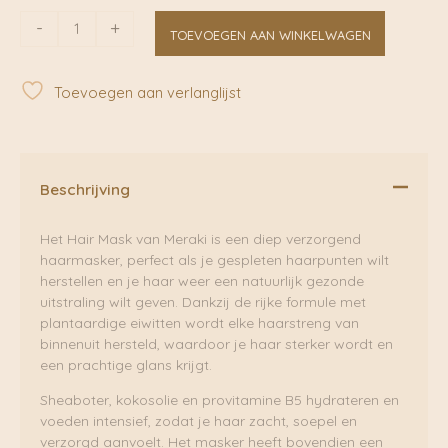
Hair
-
+
TOEVOEGEN AAN WINKELWAGEN
Mask
|
Meraki
Toevoegen aan verlanglijst
aantal
Beschrijving
Het Hair Mask van Meraki is een diep verzorgend
haarmasker, perfect als je gespleten haarpunten wilt
herstellen en je haar weer een natuurlijk gezonde
uitstraling wilt geven. Dankzij de rijke formule met
plantaardige eiwitten wordt elke haarstreng van
binnenuit hersteld, waardoor je haar sterker wordt en
een prachtige glans krijgt.
Sheaboter, kokosolie en provitamine B5 hydrateren en
voeden intensief, zodat je haar zacht, soepel en
verzorgd aanvoelt. Het masker heeft bovendien een