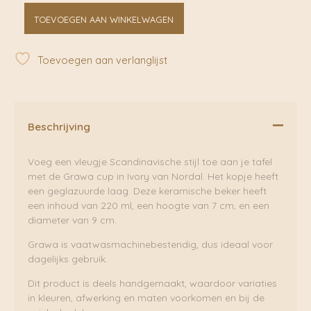
Grawa
TOEVOEGEN AAN WINKELWAGEN
Cup
Ivory
|
Toevoegen aan verlanglijst
Nordal
aantal
Beschrijving
Voeg een vleugje Scandinavische stijl toe aan je tafel
met de Grawa cup in Ivory van Nordal. Het kopje heeft
een geglazuurde laag. Deze keramische beker heeft
een inhoud van 220 ml, een hoogte van 7 cm, en een
diameter van 9 cm.
Grawa is vaatwasmachinebestendig, dus ideaal voor
dagelijks gebruik.
Dit product is deels handgemaakt, waardoor variaties
in kleuren, afwerking en maten voorkomen en bij de