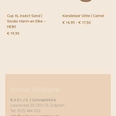
Cup XL Insect Sand |
Kandelaar Ditte | Camel
Studio Harm en Elke –
Prijsklasse:
€
14,95
-
€
17,50
HE80
€ 14,95
tot
€
19,95
€ 17,50
CONTACTGEGEVENS
R A D I J S | Conceptstore
Laarstraat 20 7201 CE Zutphen
Tel: 0575 484 002