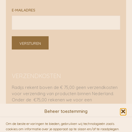
E-MAILADRES
VERSTUREN
VERZENDKOSTEN
Radijs rekent boven de € 75,00 geen verzendkosten
voor verzending van producten binnen Nederland.
Onder de €75,00 rekenen we voor een
brievenbuspakje €5,70 en voor een pakket €8,95.
Beheer toestemming
Verzending per fietskoeriers
Om de beste ervaringen te bieden, gebruiken wij technologieën zoals
RADIJS werkt samen met de duurzame bezorgdienst
cookies om informatie over je apparaat op te slaan en/of te raadplegen.