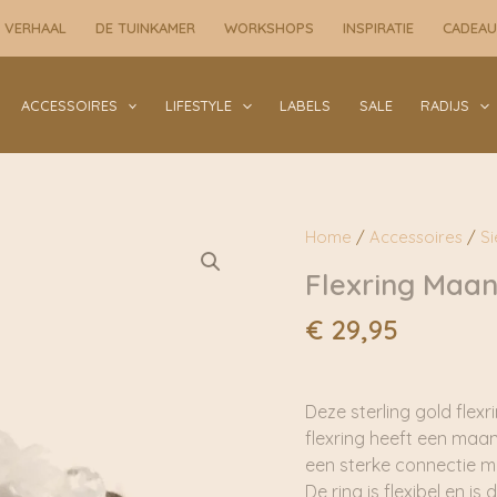
2
 VERHAAL
DE TUINKAMER
WORKSHOPS
INSPIRATIE
CADEA
mm
|
Gnoes
ACCESSOIRES
LIFESTYLE
LABELS
SALE
RADIJS
aantal
Home
/
Accessoires
/
S
Flexring Maa
€
29,95
Deze sterling gold flex
flexring heeft een maan
een sterke connectie m
De ring is flexibel en i