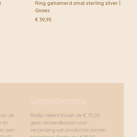
z
Ring gehamerd smal sterling zilver |
Gnoes
€
39,95
VERZENDKOSTEN
 van de
Radijs rekent boven de € 75,00
n en
geen verzendkosten voor
dan aan
verzending van producten binnen