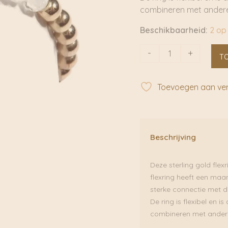
combineren met andere
Beschikbaarheid:
2 op
Flexring
-
+
T
Maansteen
2
mm
Toevoegen aan verl
|
Gnoes
aantal
Beschrijving
Deze sterling gold fle
flexring heeft een maa
sterke connectie met d
De ring is flexibel en 
combineren met andere