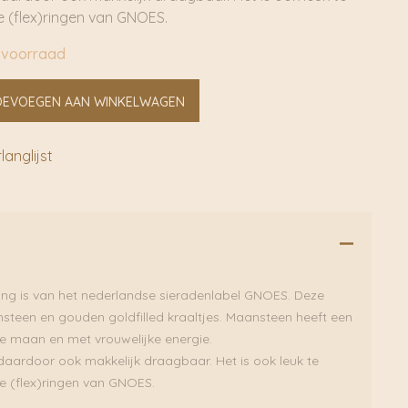
 (flex)ringen van GNOES.
 voorraad
OEVOEGEN AAN WINKELWAGEN
anglijst
xring is van het nederlandse sieradenlabel GNOES. Deze
nsteen en gouden goldfilled kraaltjes. Maansteen heeft een
e maan en met vrouwelijke energie.
is daardoor ook makkelijk draagbaar. Het is ook leuk te
 (flex)ringen van GNOES.