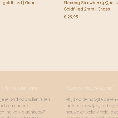
e goldfilled | Gnoes
Flexring Strawberry Quart
Goldfilled 2mm | Gnoes
€
29,95
en & retouneren
Radijs nieuwsbrief
je je aankoop willen ruilen
Altijd op de hoogte blijven
had een andere
laatste nieuwtjes, kortinge
hting van je aankoop?
nieuwe artikelen? Meld je 