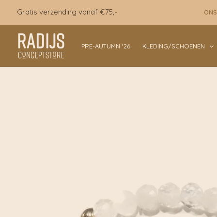
Ga
Gratis verzending vanaf €75,-
ONS
naar
de
inhoud
PRE-AUTUMN ‘26
KLEDING/SCHOENEN