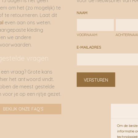
 15 dagen is het geen
voor de nieuwsbrief van RA
em om het (zo mogelijk) te
NAAM
of te retourneren. Laat dit
il
even aan ons weten.
aangepaste kleding
VOORNAAM
ACHTERNA
ren we andere
rvoorwaarden.
E-MAILADRES
gestelde vragen
 een vraag? Grote kans
 hier het antwoord vindt.
VERSTUREN
bben de meest gestelde
 voor je op een rijtje gezet.
BEKIJK ONZE FAQ'S
Om de beste 
informatie o
technologieë