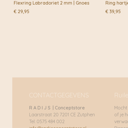
Flexring Labradoriet 2 mm | Gnoes
Ring hartj
€
29,95
€
39,95
CONTACTGEGEVENS
Ruil
R A D I J S | Conceptstore
Mocht 
Laarstraat 20 7201 CE Zutphen
of je 
Tel: 0575 484 002
verwac