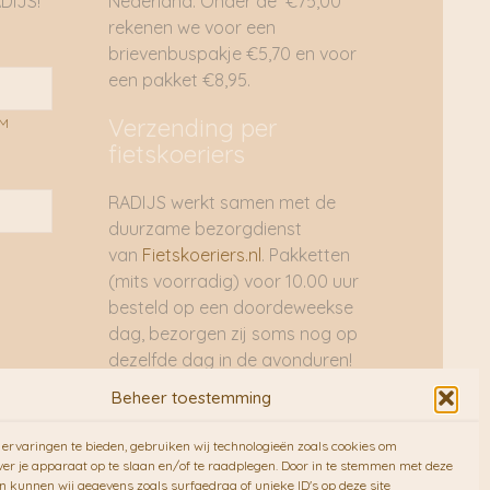
DIJS!
Nederland. Onder de €75,00
rekenen we voor een
brievenbuspakje €5,70 en voor
een pakket €8,95.
Verzending per
AM
fietskoeriers
RADIJS werkt samen met de
duurzame bezorgdienst
van
Fietskoeriers.nl
. Pakketten
(mits voorradig) voor 10.00 uur
besteld op een doordeweekse
dag, bezorgen zij soms nog op
dezelfde dag in de avonduren!
Brievenbuspakjes de volgende
Beheer toestemming
dag. En waar mogelijk ook echt
op de fiets!!
ervaringen te bieden, gebruiken wij technologieën zoals cookies om
ver je apparaat op te slaan en/of te raadplegen. Door in te stemmen met deze
n kunnen wij gegevens zoals surfgedrag of unieke ID's op deze site