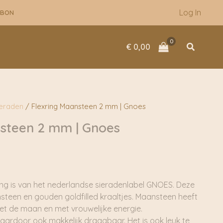
Log In
UBON
Zoeken
€
0,00
ieraden
/ Flexring Maansteen 2 mm | Gnoes
nsteen 2 mm | Gnoes
ring is van het nederlandse sieradenlabel GNOES. Deze
steen en gouden goldfilled kraaltjes. Maansteen heeft
et de maan en met vrouwelijke energie.
s daardoor ook makkelijk draagbaar. Het is ook leuk te