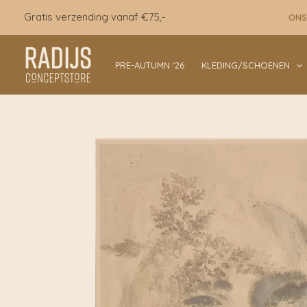
Ga
Gratis verzending vanaf €75,-
ONS
naar
de
inhoud
PRE-AUTUMN ‘26
KLEDING/SCHOENEN