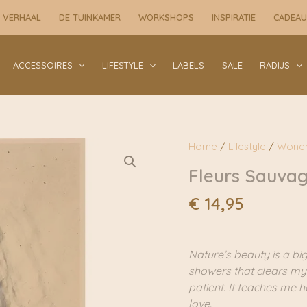
A5
 VERHAAL
DE TUINKAMER
WORKSHOPS
INSPIRATIE
CADEA
|
Tinystories
aantal
ACCESSOIRES
LIFESTYLE
LABELS
SALE
RADIJS
Home
/
Lifestyle
/
Wone
Fleurs Sauvage
€
14,95
Nature’s beauty is a bi
showers that clears my
patient. It teaches me ho
love.