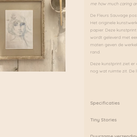
me how much caring and nu
De Fleurs Sauvage poste
Het originele kunstwer
papier. Deze kunstprint
wordt geleverd met een
maten geven de werkelij
rand.
Deze kunstprint ziet er 
nog wat ruimte zit. De l
Specificaties
Afmetingen:
Tiny Stories
A5
Tiny de Vries is een kun
Duurzame verzendin