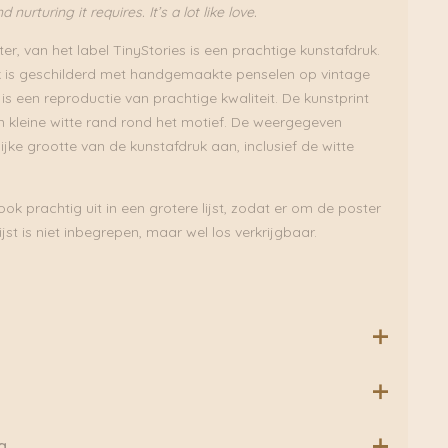
rturing it requires. It’s a lot like love.
r, van het label TinyStories is een prachtige kunstafdruk.
k is geschilderd met handgemaakte penselen op vintage
 is een reproductie van prachtige kwaliteit. De kunstprint
 kleine witte rand rond het motief. De weergegeven
ke grootte van de kunstafdruk aan, inclusief de witte
ook prachtig uit in een grotere lijst, zodat er om de poster
ijst is niet inbegrepen, maar wel los verkrijgbaar.
stenares die graag haar leven illustreert. Ze was altijd al
g