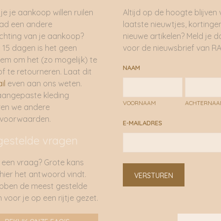
je je aankoop willen ruilen
Altijd op de hoogte blijven
had een andere
laatste nieuwtjes, kortinge
hting van je aankoop?
nieuwe artikelen? Meld je 
 15 dagen is het geen
voor de nieuwsbrief van RA
em om het (zo mogelijk) te
NAAM
of te retourneren. Laat dit
il
even aan ons weten.
aangepaste kleding
VOORNAAM
ACHTERNA
ren we andere
rvoorwaarden.
E-MAILADRES
gestelde vragen
 een vraag? Grote kans
 hier het antwoord vindt.
VERSTUREN
bben de meest gestelde
 voor je op een rijtje gezet.