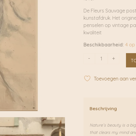
De Fleurs Sauvage poste
kunstafdruk. Het origi
penselen op vintage pap
kwaliteit
Beschikbaarheid:
4 op
Fleurs
-
+
T
Sauvage
A5
|
Toevoegen aan verl
Tinystories
aantal
Beschrijving
Nature’s beauty is a bi
that clears my mind and