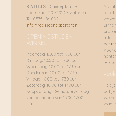
R A D I J S | Conceptstore
Mocht 
Laarstraat 20 7201 CE Zutphen
of je 
Tel: 0575 484 002
verwac
info@radijsconceptstore.nl
Binnen
proble
OPENINGSTIJDEN
ruilen 
WINKEL
per
ma
Voor 
Maandag: 13.00 tot 17.30 uur
hante
Dinsdag: 10.00 tot 17.30 uur
retou
Woensdag: 10.00 tot 17.30 uur
Donderdag: 10.00 tot 17.30 uur
veel
Vrijdag: 10.00 tot 17.30 uur
Zaterdag: 10.00 tot 17.00 uur
Heb je
Koopzondag: De laatste zondag
dat je
van de maand van 13.00-17.00
We he
uur
vragen