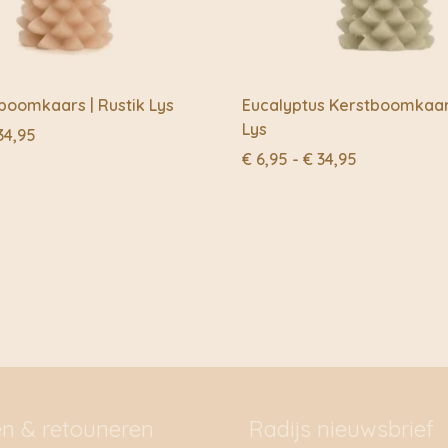
tboomkaars | Rustik Lys
Eucalyptus Kerstboomkaars
Lys
Prijsklasse:
34,95
€ 6,95
Prijsklasse:
€
6,95
-
€
34,95
tot
€ 6,95
€ 34,95
tot
€ 34,95
en & retouneren
Radijs nieuwsbrief