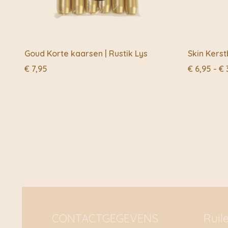
Goud Korte kaarsen | Rustik Lys
Skin Kers
€
7,95
€
6,95
-
€
CONTACTGEGEVENS
Ruil