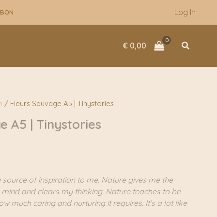
Log In
UBON
Zoeken
€
0,00
n
/ Fleurs Sauvage A5 | Tinystories
 A5 | Tinystories
g source of inspiration to me. Nature gives me the
 mind and clears my thinking. Nature teaches to be
w much caring and nurturing it requires. It’s a lot like