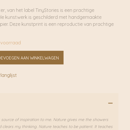
r, van het label TinyStories is een prachtige
nele kunstwerk is geschilderd met handgemaakte
ier. Deze kunstprint is een reproductie van prachtige
 voorraad
OEVOEGEN AAN WINKELWAGEN
anglijst
g source of inspiration to me. Nature gives me the showers
 clears my thinking. Nature teaches to be patient. It teaches