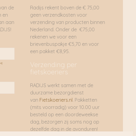
 van de
Radijs rekent boven de € 75,00
n en
geen verzendkosten voor
dan aan
verzending van producten binnen
DIJS!
Nederland. Onder de €75,00
rekenen we voor een
brievenbuspakje €5,70 en voor
een pakket €8,95.
Verzending per
AM
fietskoeriers
RADIJS werkt samen met de
duurzame bezorgdienst
van
Fietskoeriers.nl
. Pakketten
(mits voorradig) voor 10.00 uur
besteld op een doordeweekse
dag, bezorgen zij soms nog op
dezelfde dag in de avonduren!