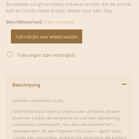
Bovendien zorgt het platte ontwerp ervoor dat de oorbel
licht en comfortabel draagt, ideaal voor elke dag.
Beschikbaarheid:
1 op voorraad
Fine
TOEVOEGEN AAN WINKELWAGEN
Floral
Stud
Earring
Toevoegen aan verlanglijst
Silver
|
Betty
Bogaers
aantal
Beschrijving
Zilveren statement studs.
Fine Floral Stud Earring Silver is een verfijnde zilveren
bloemen oorbel die elegantie en subtiele detaillering
moeiteloos combineert. Het delicate bladmotief —
opengewerkt als een filigraan structuur — geeft deze
oorbel een natuurlijke, organische uitstraling die perfect