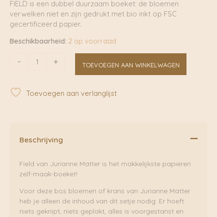
FIELD is een dubbel duurzaam boeket: de bloemen
verwelken niet en zijn gedrukt met bio inkt op FSC
gecertificeerd papier.
Beschikbaarheid:
2 op voorraad
Field
-
+
TOEVOEGEN AAN WINKELWAGEN
Flowers
Large
White
Toevoegen aan verlanglijst
|
Jurianne
Matter
aantal
Beschrijving
Field van Jurianne Matter is het makkelijkste papieren
zelf-maak-boeket!
Voor deze bos bloemen of krans van Jurianne Matter
heb je alleen de inhoud van dit setje nodig. Er hoeft
niets geknipt, niets geplakt, alles is voorgestanst en