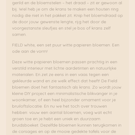
gerild en de bloemstelen – het draad – zit er gewoon al
bij. Wel heb je om de krans te maken een houten ring
nodig die niet in het pakket zit. Knip het bloemdraad op
de door jouw gewenste lengte, rijg het door de
voorgestanste sleufjes en stel je bos of krans zelf
samen.
FIELD white, een set puur witte papieren bloemen. Een
ode aan de vorm!
Deze witte papieren bloemen passen prachtig in een
verstild interieur met lichte aardetinten en natuurlijke
materialen. En zet ze eens in een vaas tegen een
gekleurde wand en zie welk effect dat heeft! De Field
bloemen doet het fantastisch als krans. Zo wordt jouw
kleine DIY project een minimalistische blikvanger in je
woonkamer, of een heel bijzonder ornament voor je
bruiloftslocatie. En nu we het toch over trouwen
hebben: vouw een aantal bloemen, voeg wat echt
groen toe en je hebt een uniek en duurzaam
bruidsboeket. Dezelfde bloemen kunnen terugkomen in
de corsages en op de mooie gedekte tafels voor de