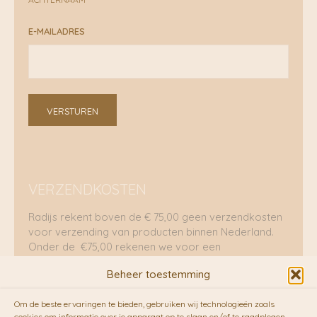
E-MAILADRES
VERSTUREN
VERZENDKOSTEN
Radijs rekent boven de € 75,00 geen verzendkosten
voor verzending van producten binnen Nederland.
Onder de €75,00 rekenen we voor een
brievenbuspakje €5,70 en voor een pakket €8,95.
Beheer toestemming
Verzending per fietskoeriers
Om de beste ervaringen te bieden, gebruiken wij technologieën zoals
cookies om informatie over je apparaat op te slaan en/of te raadplegen.