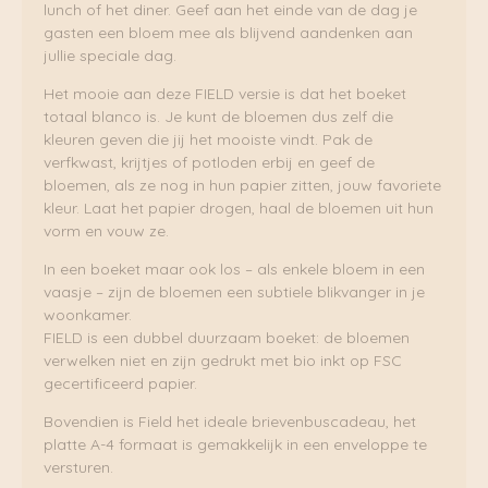
lunch of het diner. Geef aan het einde van de dag je
gasten een bloem mee als blijvend aandenken aan
jullie speciale dag.
Het mooie aan deze FIELD versie is dat het boeket
totaal blanco is. Je kunt de bloemen dus zelf die
kleuren geven die jij het mooiste vindt. Pak de
verfkwast, krijtjes of potloden erbij en geef de
bloemen, als ze nog in hun papier zitten, jouw favoriete
kleur. Laat het papier drogen, haal de bloemen uit hun
vorm en vouw ze.
In een boeket maar ook los – als enkele bloem in een
vaasje – zijn de bloemen een subtiele blikvanger in je
woonkamer.
FIELD is een dubbel duurzaam boeket: de bloemen
verwelken niet en zijn gedrukt met bio inkt op FSC
gecertificeerd papier.
Bovendien is Field het ideale brievenbuscadeau, het
platte A-4 formaat is gemakkelijk in een enveloppe te
versturen.