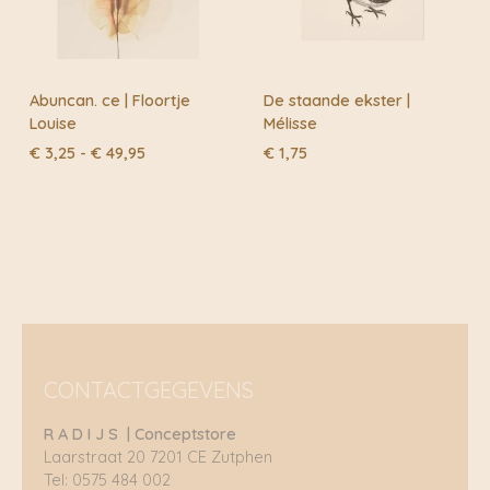
Abuncan. ce | Floortje
De staande ekster |
Louise
Mélisse
Prijsklasse:
€
3,25
-
€
49,95
€
1,75
€ 3,25
tot
€ 49,95
CONTACTGEGEVENS
R A D I J S | Conceptstore
Laarstraat 20 7201 CE Zutphen
Tel: 0575 484 002