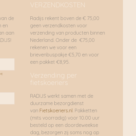
VERZENDKOSTEN
 van de
Radijs rekent boven de € 75,00
n en
geen verzendkosten voor
dan aan
verzending van producten binnen
DIJS!
Nederland. Onder de €75,00
rekenen we voor een
brievenbuspakje €5,70 en voor
een pakket €8,95.
Verzending per
AM
fietskoeriers
RADIJS werkt samen met de
duurzame bezorgdienst
van
Fietskoeriers.nl
. Pakketten
(mits voorradig) voor 10.00 uur
besteld op een doordeweekse
dag, bezorgen zij soms nog op