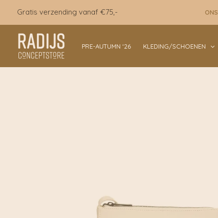
Ga
Gratis verzending vanaf €75,-
ONS
naar
de
inhoud
PRE-AUTUMN ‘26
KLEDING/SCHOENEN