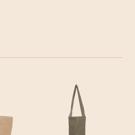
detinten en met verschillende texturen. De drie zijn
an, de natuur, mode en vakmanschap in het algemeen. Een
t altijd met het onderzoeken van nieuwe kleurenpaletten en
en. Van daaruit worden de creatieve geesten vrijgelaten
eïnspireerd door het dagelijks leven. Op deze manier
nnend en levendig.