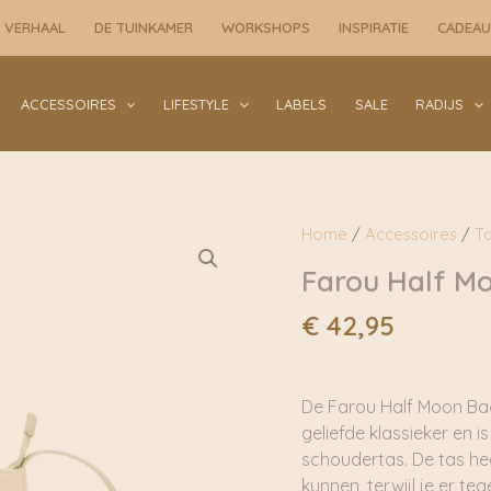
Moon
 VERHAAL
DE TUINKAMER
WORKSHOPS
INSPIRATIE
CADEA
Bag
Stone
|
ACCESSOIRES
LIFESTYLE
LABELS
SALE
RADIJS
Monk&Anna
aantal
Home
/
Accessoires
/
T
Farou Half M
€
42,95
De Farou Half Moon Bag 
geliefde klassieker en i
schoudertas. De tas he
kunnen, terwijl je er tege