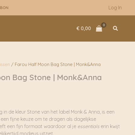
Log In
UBON
Zoeken
€
0,00
assen
/ Farou Half Moon Bag Stone | Monk&Anna
oon Bag Stone | Monk&Anna
in de kleur Stone van het label Monk & Anna, is een
s een fijne keuze om te dragen als dagelijkse
eft een fijn formaat waardoor al je
essentials
erin kwijt
lijkertijd modieus uitziet.