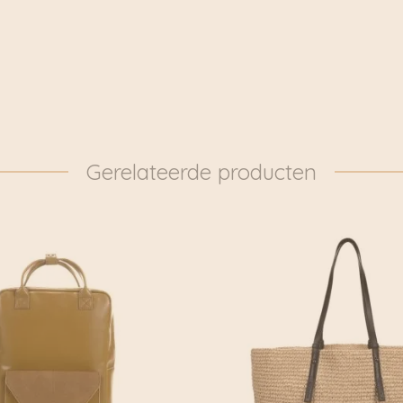
producten in zachte aar
geïnspireerd door Jap
nieuwe collectie begin
het zoeken naar textur
om gewoon te worden g
blijft Monk & Anna spa
Gerelateerde producten