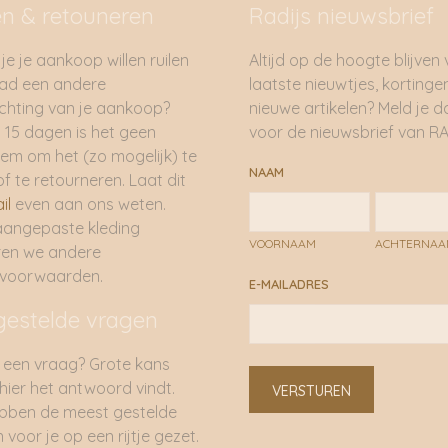
en & retouneren
Radijs nieuwsbrief
je je aankoop willen ruilen
Altijd op de hoogte blijven
had een andere
laatste nieuwtjes, kortinge
hting van je aankoop?
nieuwe artikelen? Meld je 
 15 dagen is het geen
voor de nieuwsbrief van RA
em om het (zo mogelijk) te
NAAM
of te retourneren. Laat dit
il
even aan ons weten.
aangepaste kleding
VOORNAAM
ACHTERNA
ren we andere
rvoorwaarden.
E-MAILADRES
gestelde vragen
 een vraag? Grote kans
 hier het antwoord vindt.
VERSTUREN
bben de meest gestelde
 voor je op een rijtje gezet.