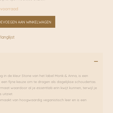
 voorraad
OEVOEGEN AAN WINKELWAGEN
anglijst
 in de kleur Stone van het label Monk & Anna, is een
is een fijne keuze om te dragen als dagelijkse schoudertas.
formaat waardoor al je
essentials
erin kwijt kunnen, terwijl je
 uitziet.
emaakt van hoogwaardig veganistisch leer en is een