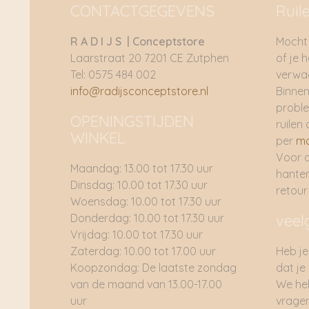
CONTACTGEGEVENS
Ruil
R A D I J S | Conceptstore
Mocht 
Laarstraat 20 7201 CE Zutphen
of je 
Tel: 0575 484 002
verwac
info@radijsconceptstore.nl
Binnen
proble
OPENINGSTIJDEN
ruilen 
WINKEL
per
ma
Voor 
Maandag: 13.00 tot 17.30 uur
hante
Dinsdag: 10.00 tot 17.30 uur
retou
Woensdag: 10.00 tot 17.30 uur
Donderdag: 10.00 tot 17.30 uur
veel
Vrijdag: 10.00 tot 17.30 uur
Zaterdag: 10.00 tot 17.00 uur
Heb je
Koopzondag: De laatste zondag
dat je
van de maand van 13.00-17.00
We he
uur
vragen