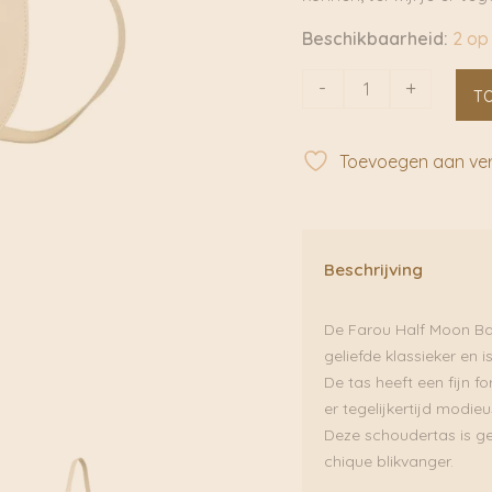
Beschikbaarheid:
2 op
Farou
-
+
T
Half
Moon
Bag
Toevoegen aan verl
Stone
|
Monk&Anna
aantal
Beschrijving
De Farou Half Moon Bag
geliefde klassieker en 
De tas heeft een fijn 
er tegelijkertijd modieus
Deze schoudertas is g
chique blikvanger.