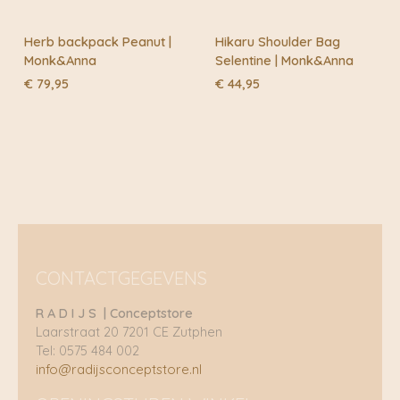
Herb backpack Peanut |
Hikaru Shoulder Bag
Monk&Anna
Selentine | Monk&Anna
€
79,95
€
44,95
CONTACTGEGEVENS
R A D I J S | Conceptstore
Laarstraat 20 7201 CE Zutphen
Tel: 0575 484 002
info@radijsconceptstore.nl