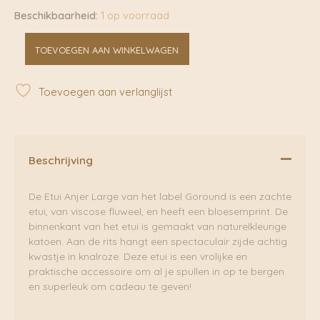
Beschikbaarheid:
1 op voorraad
Etui
TOEVOEGEN AAN WINKELWAGEN
Anjer
Large
|
Toevoegen aan verlanglijst
Goround
aantal
Beschrijving
De Etui Anjer Large van het label Goround is een zachte
etui, van viscose fluweel, en heeft een bloesemprint. De
binnenkant van het etui is gemaakt van naturelkleurige
katoen. Aan de rits hangt een spectaculair zijde achtig
kwastje in knalroze. Deze etui is een vrolijke en
praktische accessoire om al je spullen in op te bergen
en superleuk om cadeau te geven!