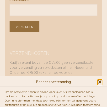
VERSTUREN
VERZENDKOSTEN
Radijs rekent boven de € 75,00 geen verzendkosten
voor verzending van producten binnen Nederland.
Onder de €75,00 rekenen we voor een
brievenbuspakje €5,70 en voor een pakket €8,95.
Beheer toestemming
Verzending per fietskoeriers
Om de beste ervaringen te bieden, gebruiken wij technologieën zoals
RADIJS werkt samen met de duurzame bezorgdienst
cookies om informatie over je apparaat op te slaan en/of te raadplegen.
Door in te stemmen met deze technologieën kunnen wij gegevens zoals
van
Fietskoeriers.nl
. Pakketten (mits voorradig) voor
surfgedrag of unieke ID's op deze site verwerken. Als je geen toestemming
10.00 uur besteld op een doordeweekse dag,