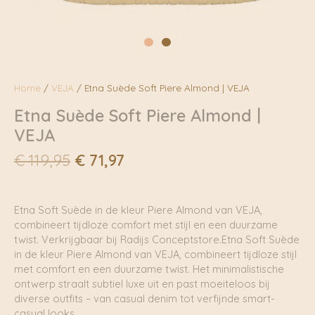
Home
/
VEJA
/ Etna Suède Soft Piere Almond | VEJA
Etna Suède Soft Piere Almond |
VEJA
Oorspronkelijke
Huidige
€
119,95
€
71,97
prijs
prijs
was:
is:
€ 119,95.
€ 71,97.
Etna Soft Suède in de kleur Piere Almond van VEJA,
combineert tijdloze comfort met stijl en een duurzame
twist. Verkrijgbaar bij Radijs Conceptstore.Etna Soft Suède
in de kleur Piere Almond van VEJA, combineert tijdloze stijl
met comfort en een duurzame twist. Het minimalistische
ontwerp straalt subtiel luxe uit en past moeiteloos bij
diverse outfits – van casual denim tot verfijnde smart-
casual looks.