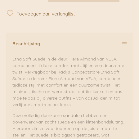
Soft
Piere
Toevoegen aan verlanglijst
Almond
|
VEJA
aantal
Beschrijving
Etna Soft Suède in de kleur Piere Almond van VEJA,
combineert tijdloze comfort met stijl en een duurzame
twist. Verkrijgbaar bij Radijs Conceptstore.Etna Soft
Suède in de kleur Piere Almond van VEJA, combineert
tijdloze stijl met comfort en een duurzame twist. Het
minimalistische ontwerp straalt subtiel luxe uit en past
moeiteloos bij diverse outfits – van casual denim tot
verfijnde smart-casual looks.
Deze volledig duurzame sandalen hebben een
bovenwerk van zacht suede en een klittenbandsluiting.
Hierdoor zijn ze voor iedereen op de juiste maat te
stellen. Het suède is biologisch getraceerd, wat