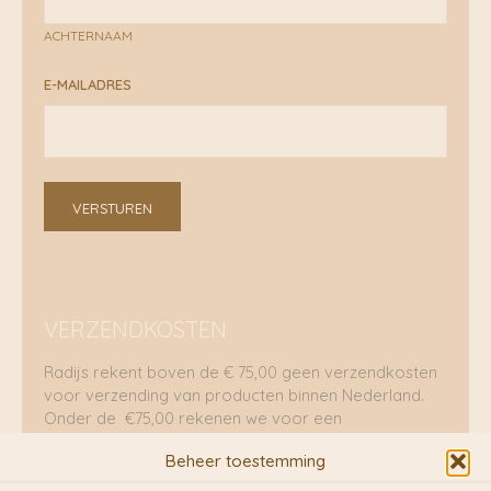
ACHTERNAAM
E-MAILADRES
VERSTUREN
VERZENDKOSTEN
Radijs rekent boven de € 75,00 geen verzendkosten
voor verzending van producten binnen Nederland.
Onder de €75,00 rekenen we voor een
brievenbuspakje €5,70 en voor een pakket €8,95.
Beheer toestemming
Verzending per fietskoeriers