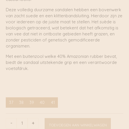
Deze volledig duurzame sandalen hebben een bovenwerk
van zacht suede en een klittenbandsluiting. Hierdoor zijn ze
voor iedereen op de juiste maat te stellen. Het suède is
biologisch getraceerd, wat betekent dat het afkomstig is
van vee dat niet in ontboste gebieden heeft grazen, en
zonder pesticiden of genetisch gemodificeerde
organismen.
Met een buitenzool welke 40% Amazonian rubber bevat,
biedt de sandaal uitstekende grip en een verantwoorde
voetafdruk.
37
38
39
40
41
Etna
-
+
TOEVOEGEN AAN WINKELWAGEN
Suède