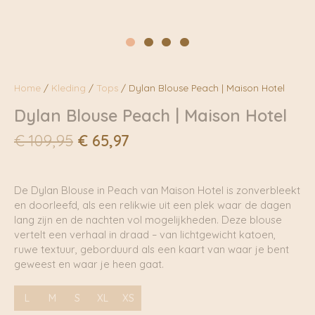
Home
/
Kleding
/
Tops
/ Dylan Blouse Peach | Maison Hotel
Dylan Blouse Peach | Maison Hotel
Oorspronkelijke
Huidige
€
109,95
€
65,97
prijs
prijs
was:
is:
€ 109,95.
€ 65,97.
De Dylan Blouse in Peach van Maison Hotel is zonverbleekt
en doorleefd, als een relikwie uit een plek waar de dagen
lang zijn en de nachten vol mogelijkheden. Deze blouse
vertelt een verhaal in draad – van lichtgewicht katoen,
ruwe textuur, geborduurd als een kaart van waar je bent
geweest en waar je heen gaat.
L
M
S
XL
XS