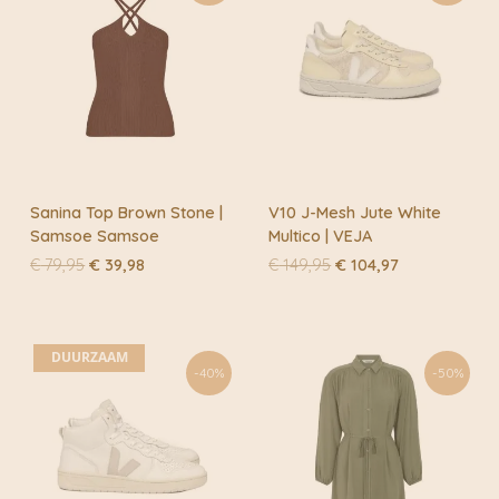
Sanina Top Brown Stone |
V10 J-Mesh Jute White
Samsoe Samsoe
Multico | VEJA
Oorspronkelijke
Huidige
Oorspronkelijke
Huidige
€
79,95
€
39,98
€
149,95
€
104,97
prijs
prijs
prijs
prijs
was:
is:
was:
is:
€ 79,95.
€ 39,98.
€ 149,95.
€ 104,97.
DUURZAAM
-40%
-50%