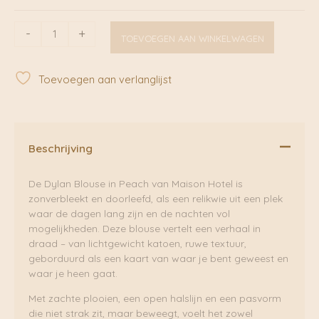
Dylan
-
+
TOEVOEGEN AAN WINKELWAGEN
Blouse
Peach
|
Toevoegen aan verlanglijst
Maison
Hotel
aantal
Beschrijving
De Dylan Blouse in Peach van Maison Hotel is
zonverbleekt en doorleefd, als een relikwie uit een plek
waar de dagen lang zijn en de nachten vol
mogelijkheden. Deze blouse vertelt een verhaal in
draad – van lichtgewicht katoen, ruwe textuur,
geborduurd als een kaart van waar je bent geweest en
waar je heen gaat.
Met zachte plooien, een open halslijn en een pasvorm
die niet strak zit, maar beweegt, voelt het zowel