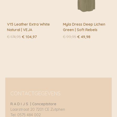
V15 Leather Extra White
Myla Dress Deep Lichen
Natural | VEJA
Green | Soft Rebels
Oorspronkelijke
Huidige
Oorspronkelijke
Huidige
€
174,95
€
104,97
€
99,95
€
49,98
prijs
prijs
prijs
prijs
was:
is:
was:
is:
€ 174,95.
€ 104,97.
€ 99,95.
€ 49,98.
CONTACTGEGEVENS
R A D I J S | Conceptstore
Laarstraat 20 7201 CE Zutphen
Tel: 0575 484 002