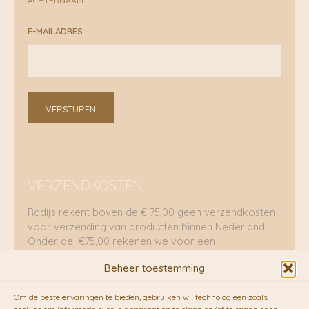
ACHTERNAAM
E-MAILADRES
VERSTUREN
VERZENDKOSTEN
Radijs rekent boven de € 75,00 geen verzendkosten
voor verzending van producten binnen Nederland.
Onder de €75,00 rekenen we voor een
brievenbuspakje €5,70 en voor een pakket €8,95.
Beheer toestemming
Verzending per fietskoeriers
Om de beste ervaringen te bieden, gebruiken wij technologieën zoals