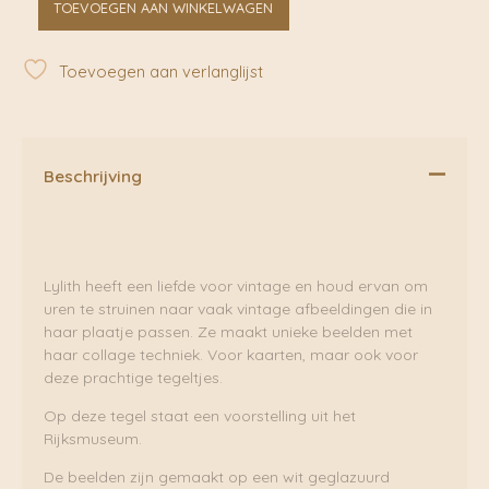
TOEVOEGEN AAN WINKELWAGEN
en
Reiger
Tegel
Toevoegen aan verlanglijst
|
Lylies
aantal
Beschrijving
Lylith heeft een liefde voor vintage en houd ervan om
uren te struinen naar vaak vintage afbeeldingen die in
haar plaatje passen. Ze maakt unieke beelden met
haar collage techniek. Voor kaarten, maar ook voor
deze prachtige tegeltjes.
Op deze tegel staat een voorstelling uit het
Rijksmuseum.
De beelden zijn gemaakt op een wit geglazuurd