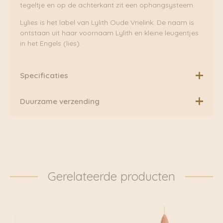
tegeltje en op de achterkant zit een ophangsysteem.
Lylies is het label van Lylith Oude Vrielink. De naam is
ontstaan uit haar voornaam Lylith en kleine leugentjes
in het Engels (lies).
Specificaties
Formaat: 13 x 13 cm
Duurzame verzending
Ophangsysteem aan de achterkant
Boven de €75,00 rekenen wij geen extra verzendkosten.
Illustratie: Lylies (Lylith Oude Vrielink)
Daarnaast verzenden wij ook al onze pakketten groen
via Fietskoeriers Zutphen. In samenwerking met
Fietskoeriers.nl hebben zij landelijke dekking. Waar
mogelijk worden onze pakketten dan ook
Gerelateerde producten
daadwerkelijk met de fiets bezorgd. Klik voor meer
informatie door naar: https://www.fietskoeriers.nl
Buiten de fietskoeriersteden wordt het overgedragen
aan DHL of Post.nl