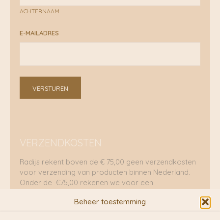
ACHTERNAAM
E-MAILADRES
VERSTUREN
VERZENDKOSTEN
Radijs rekent boven de € 75,00 geen verzendkosten
voor verzending van producten binnen Nederland.
Onder de €75,00 rekenen we voor een
brievenbuspakje €5,70 en voor een pakket €8,95.
Beheer toestemming
Verzending per fietskoeriers