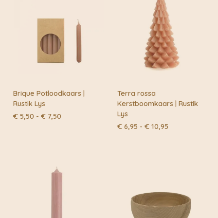
Brique Potloodkaars |
Terra rossa
Rustik Lys
Kerstboomkaars | Rustik
Lys
Prijsklasse:
€
5,50
-
€
7,50
€ 5,50
Prijsklasse:
€
6,95
-
€
10,95
tot
€ 6,95
€ 7,50
tot
€ 10,95