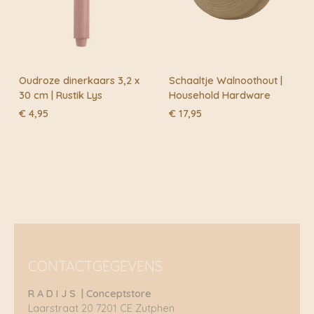
Oudroze dinerkaars 3,2 x
Schaaltje Walnoothout |
30 cm | Rustik Lys
Household Hardware
€
4,95
€
17,95
CONTACTGEGEVENS
R A D I J S | Conceptstore
Laarstraat 20 7201 CE Zutphen