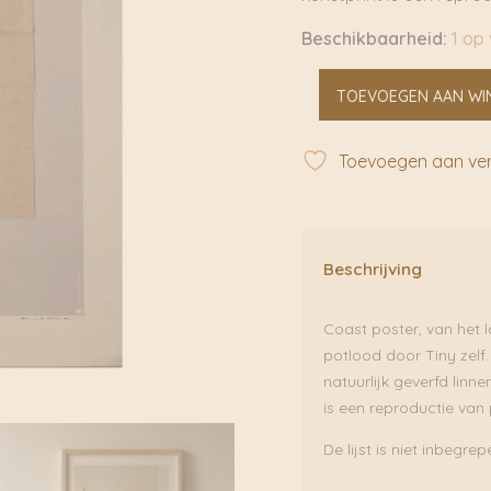
Beschikbaarheid:
1 op
Coast
TOEVOEGEN AAN WI
30
x
40
Toevoegen aan verl
cm
|
Tinystories
aantal
Beschrijving
Coast poster, van het 
potlood door Tiny zelf.
natuurlijk geverfd linn
is een reproductie van 
De lijst is niet inbegre