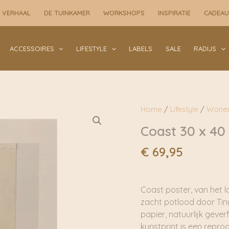
30
x
 VERHAAL
DE TUINKAMER
WORKSHOPS
INSPIRATIE
CADEA
40
cm
|
ACCESSOIRES
LIFESTYLE
LABELS
SALE
RADIJS
Tinystories
aantal
Home
/
Lifestyle
/
Wone
Coast 30 x 40 
€
69,95
Coast poster, van het 
zacht potlood door Tiny
papier, natuurlijk geve
kunstprint is een reprod