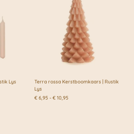
tik Lys
Terra rossa Kerstboomkaars | Rustik
Lys
Prijsklasse:
€
6,95
-
€
10,95
€ 6,95
tot
€ 10,95