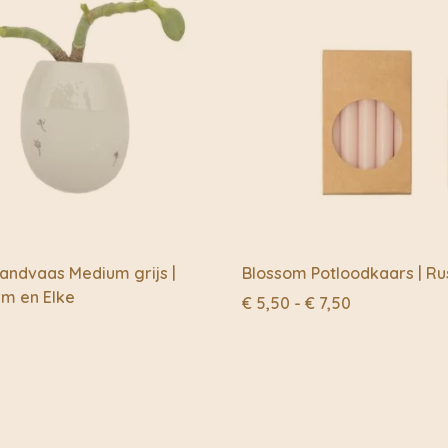
andvaas Medium grijs |
Blossom Potloodkaars | Rus
rm en Elke
Prijsklasse:
€
5,50
-
€
7,50
€ 5,50
tot
€ 7,50