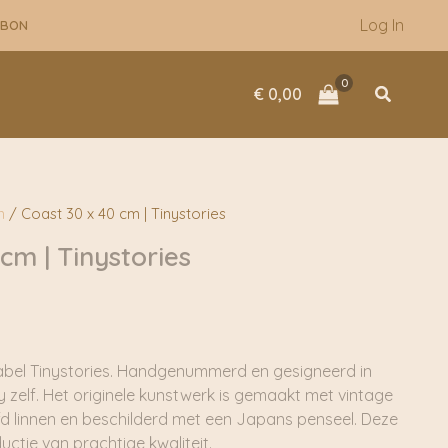
Log In
UBON
Zoeken
€
0,00
n
/ Coast 30 x 40 cm | Tinystories
cm | Tinystories
label Tinystories. Handgenummerd en gesigneerd in
 zelf. Het originele kunstwerk is gemaakt met vintage
rfd linnen en beschilderd met een Japans penseel. Deze
uctie van prachtige kwaliteit.