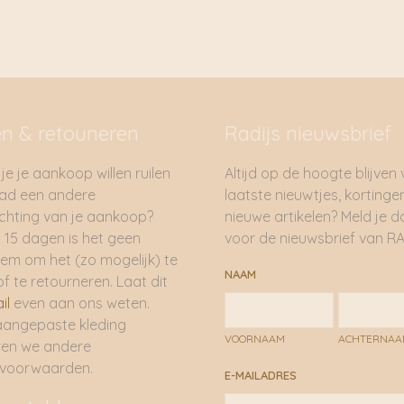
en & retouneren
Radijs nieuwsbrief
je je aankoop willen ruilen
Altijd op de hoogte blijven
had een andere
laatste nieuwtjes, kortinge
hting van je aankoop?
nieuwe artikelen? Meld je 
 15 dagen is het geen
voor de nieuwsbrief van RA
em om het (zo mogelijk) te
NAAM
of te retourneren. Laat dit
il
even aan ons weten.
aangepaste kleding
VOORNAAM
ACHTERNA
ren we andere
rvoorwaarden.
E-MAILADRES