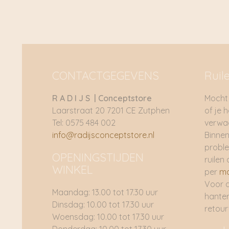
CONTACTGEGEVENS
Ruil
R A D I J S | Conceptstore
Mocht 
Laarstraat 20 7201 CE Zutphen
of je 
Tel: 0575 484 002
verwac
info@radijsconceptstore.nl
Binnen
proble
OPENINGSTIJDEN
ruilen 
WINKEL
per
ma
Voor 
Maandag: 13.00 tot 17.30 uur
hante
Dinsdag: 10.00 tot 17.30 uur
retou
Woensdag: 10.00 tot 17.30 uur