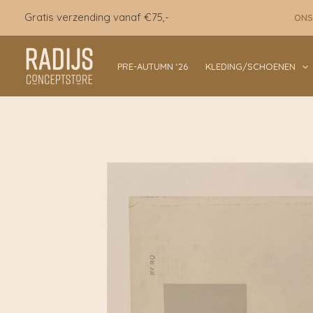
Ga
Gratis verzending vanaf €75,-
ONS
naar
de
inhoud
PRE-AUTUMN ‘26
KLEDING/SCHOENEN