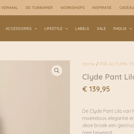
 VERHAAL
DE TUINKAMER
WORKSHOPS
INSPIRATIE
CADEA
ACCESSOIRES
LIFESTYLE
LABELS
SALE
RADIJS
Home
/
PRE-AUTUMN '25
Clyde Pant Lil
€
139,95
De Clyde Pant Lila van M
moeiteloos elegantie e
deze broek een gestruc
mee beweegt.