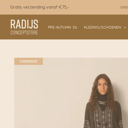
Ga
Gratis verzending vanaf €75,-
ONS
naar
de
inhoud
PRE-AUTUMN ‘26
KLEDING/SCHOENEN
FAIRMADE