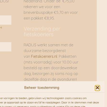
DIJS!
Nederland. Onder de €75,00
rekenen we voor een
brievenbuspakje €5,70 en voor
een pakket €8,95.
Verzending per
AM
fietskoeriers
RADIJS werkt samen met de
duurzame bezorgdienst
van
Fietskoeriers.nl
. Pakketten
(mits voorradig) voor 10.00 uur
besteld op een doordeweekse
dag, bezorgen zij soms nog op
dezelfde dag in de avonduren!
Brievenbuspakjes de volgende
Beheer toestemming
dag. En waar mogelijk ook echt
op de fiets!!
ervaringen te bieden, gebruiken wij technologieën zoals cookies om
ver je apparaat op te slaan en/of te raadplegen. Door in te stemmen met deze
n kunnen wij gegevens zoals surfgedrag of unieke ID's op deze site