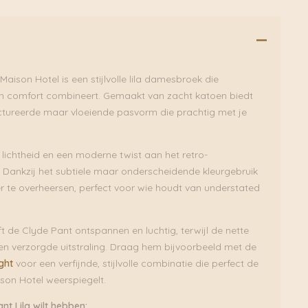
Maison Hotel is een stijlvolle lila damesbroek die
en comfort combineert. Gemaakt van zacht katoen biedt
ctureerde maar vloeiende pasvorm die prachtig met je
gt lichtheid en een moderne twist aan het retro-
 Dankzij het subtiele maar onderscheidende kleurgebruik
r te overheersen, perfect voor wie houdt van understated
ijft de Clyde Pant ontspannen en luchtig, terwijl de nette
en verzorgde uitstraling. Draag hem bijvoorbeeld met de
ght
voor een verfijnde, stijlvolle combinatie die perfect de
son Hotel weerspiegelt.
t Lila wilt hebben: