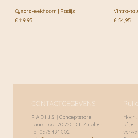
Cynara-eekhoorn | Radijs
Vintra-tau
€
119,95
€
54,95
CONTACTGEGEVENS
Ruil
R A D I J S | Conceptstore
Mocht 
Laarstraat 20 7201 CE Zutphen
of je 
Tel: 0575 484 002
verwac