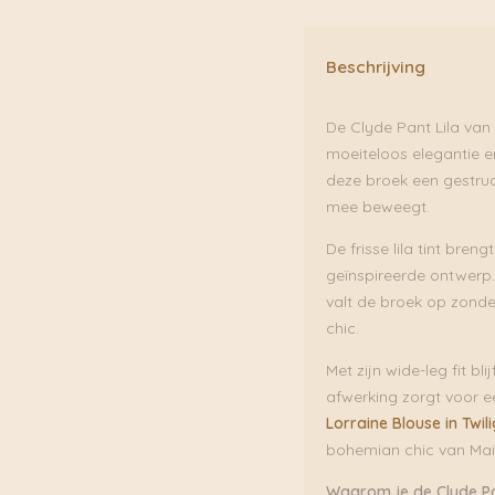
Hotel
aantal
Beschrijving
De Clyde Pant Lila van 
moeiteloos elegantie 
deze broek een gestru
mee beweegt.
De frisse lila tint bren
geïnspireerde ontwerp.
valt de broek op zonde
chic.
Met zijn wide-leg fit bl
afwerking zorgt voor e
Lorraine Blouse in Twili
bohemian chic van Mai
Waarom je de Clyde Pan