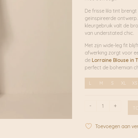
De frisse lila tint bren
geïnspireerde ontwerp.
kleurgebruik valt de br
van understated chic.
Met zijn wide-leg fit bli
afwerking zorgt voor e
de
Lorraine Blouse in T
perfect de bohemian ch
L
M
S
XL
XS
Clyde
-
+
T
Pant
Lila
|
Toevoegen aan verl
Maison