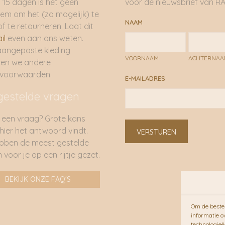
 15 dagen is het geen
voor de nieuwsbrief van RA
em om het (zo mogelijk) te
NAAM
of te retourneren. Laat dit
il
even aan ons weten.
aangepaste kleding
VOORNAAM
ACHTERNA
ren we andere
rvoorwaarden.
E-MAILADRES
gestelde vragen
 een vraag? Grote kans
 hier het antwoord vindt.
VERSTUREN
bben de meest gestelde
 voor je op een rijtje gezet.
BEKIJK ONZE FAQ'S
Om de beste 
informatie o
technologieë