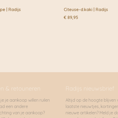
pe | Radijs
Citeuse-d.kaki | Radijs
€
89,95
en & retouneren
Radijs nieuwsbrief
je je aankoop willen ruilen
Altijd op de hoogte blijven
had een andere
laatste nieuwtjes, kortinge
hting van je aankoop?
nieuwe artikelen? Meld je 