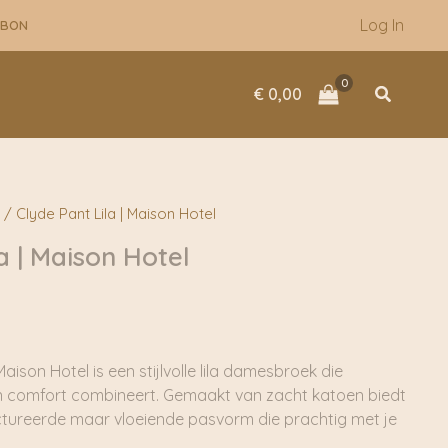
Log In
UBON
Zoeken
€
0,00
/ Clyde Pant Lila | Maison Hotel
a | Maison Hotel
aison Hotel is een stijlvolle lila damesbroek die
n comfort combineert. Gemaakt van zacht katoen biedt
tureerde maar vloeiende pasvorm die prachtig met je