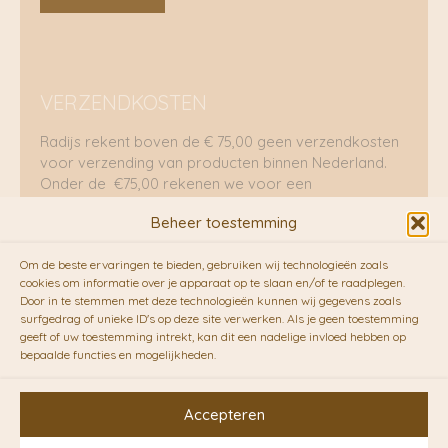
VERZENDKOSTEN
Radijs rekent boven de € 75,00 geen verzendkosten
voor verzending van producten binnen Nederland.
Onder de €75,00 rekenen we voor een
brievenbuspakje €5,70 en voor een pakket €8,95.
Beheer toestemming
Verzending per fietskoeriers
Om de beste ervaringen te bieden, gebruiken wij technologieën zoals
RADIJS werkt samen met de duurzame bezorgdienst
cookies om informatie over je apparaat op te slaan en/of te raadplegen.
Door in te stemmen met deze technologieën kunnen wij gegevens zoals
van
Fietskoeriers.nl
. Pakketten (mits voorradig) voor
surfgedrag of unieke ID's op deze site verwerken. Als je geen toestemming
10.00 uur besteld op een doordeweekse dag,
geeft of uw toestemming intrekt, kan dit een nadelige invloed hebben op
bezorgen zij soms nog op dezelfde dag in de
bepaalde functies en mogelijkheden.
avonduren! Brievenbuspakjes de volgende dag. En
waar mogelijk ook echt op de fiets!!
Accepteren