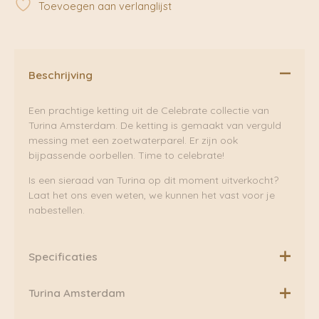
Toevoegen aan verlanglijst
TURINA
aantal
Beschrijving
Een prachtige ketting uit de Celebrate collectie van
Turina Amsterdam. De ketting is gemaakt van verguld
messing met een zoetwaterparel. Er zijn ook
bijpassende oorbellen. Time to celebrate!
Is een sieraad van Turina op dit moment uitverkocht?
Laat het ons even weten, we kunnen het vast voor je
nabestellen.
Specificaties
Ketting: ca 50 of 55 cm (aanpasbaar), verguld
Turina Amsterdam
messing