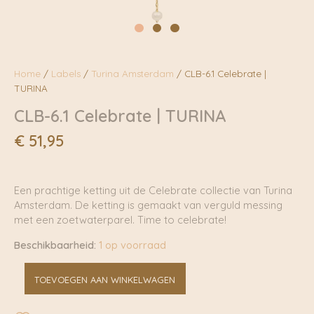
Home
/
Labels
/
Turina Amsterdam
/ CLB-6.1 Celebrate |
TURINA
CLB-6.1 Celebrate | TURINA
€
51,95
Een prachtige ketting uit de Celebrate collectie van Turina
Amsterdam. De ketting is gemaakt van verguld messing
met een zoetwaterparel. Time to celebrate!
Beschikbaarheid:
1 op voorraad
CLB-
TOEVOEGEN AAN WINKELWAGEN
6.1
Celebrate
|