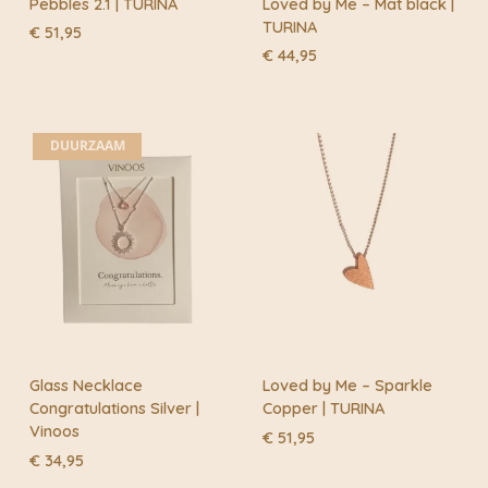
Pebbles 2.1 | TURINA
Loved by Me – Mat black |
TURINA
€
51,95
€
44,95
DUURZAAM
Glass Necklace
Loved by Me – Sparkle
Congratulations Silver |
Copper | TURINA
Vinoos
€
51,95
€
34,95