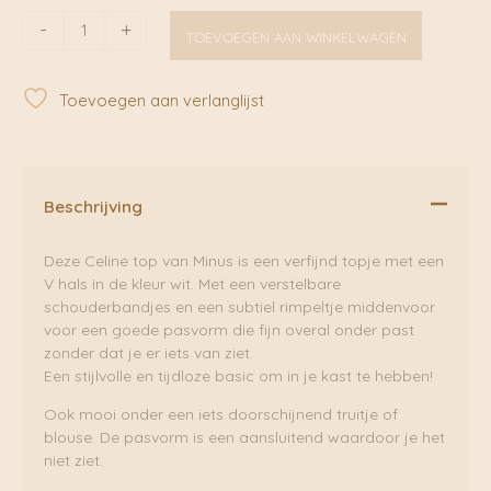
Celine
-
+
TOEVOEGEN AAN WINKELWAGEN
top
White
|
Toevoegen aan verlanglijst
Minus
aantal
Beschrijving
Deze Celine top van Minus is een verfijnd topje met een
V hals in de kleur wit. Met een verstelbare
schouderbandjes en een subtiel rimpeltje middenvoor
voor een goede pasvorm die fijn overal onder past
zonder dat je er iets van ziet.
Een stijlvolle en tijdloze basic om in je kast te hebben!
Ook mooi onder een iets doorschijnend truitje of
blouse. De pasvorm is een aansluitend waardoor je het
niet ziet.