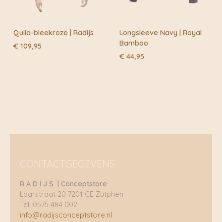
Quila-bleekroze | Radijs
Longsleeve Navy | Royal
Bamboo
€
109,95
€
44,95
CONTACTGEGEVENS
R A D I J S | Conceptstore
Laarstraat 20 7201 CE Zutphen
Tel: 0575 484 002
info@radijsconceptstore.nl