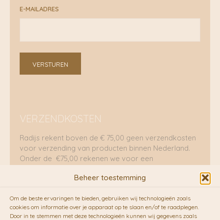
E-MAILADRES
VERSTUREN
VERZENDKOSTEN
Radijs rekent boven de € 75,00 geen verzendkosten
voor verzending van producten binnen Nederland.
Onder de €75,00 rekenen we voor een
brievenbuspakje €5,70 en voor een pakket €8,95.
Beheer toestemming
Verzending per fietskoeriers
Om de beste ervaringen te bieden, gebruiken wij technologieën zoals
RADIJS werkt samen met de duurzame bezorgdienst
cookies om informatie over je apparaat op te slaan en/of te raadplegen.
Door in te stemmen met deze technologieën kunnen wij gegevens zoals
van
Fietskoeriers.nl
. Pakketten (mits voorradig) voor