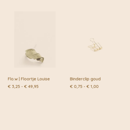
€ 49,95
als kleine stadstuinen, en alles wat daar tussen zit!
Flo.w | Floortje Louise
Binderclip goud
Prijsklasse:
Prijsklasse:
€
3,25
-
€
49,95
€
0,75
-
€
1,00
€ 3,25
€ 0,75
tot
tot
€ 49,95
€ 1,00