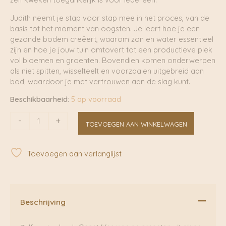
Judith neemt je stap voor stap mee in het proces, van de
basis tot het moment van oogsten. Je leert hoe je een
gezonde bodem creëert, waarom zon en water essentieel
zijn en hoe je jouw tuin omtovert tot een productieve plek
vol bloemen en groenten. Bovendien komen onderwerpen
als niet spitten, wisselteelt en voorzaaien uitgebreid aan
bod, waardoor je met vertrouwen aan de slag kunt.
Beschikbaarheid:
5 op voorraad
Boek
-
+
TOEVOEGEN AAN WINKELWAGEN
'Zelf
Zaaien'
-
Toevoegen aan verlanglijst
Oogst
bloemen
en
groenten
uit
Beschrijving
eigen
tuin