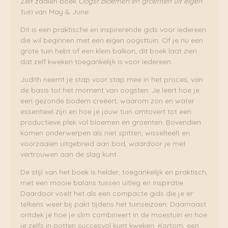
Zelf zaaien boek
Oogst bloemen en groenten uit eigen
|
tuin
van May & June
May
&
Dit is een praktische en inspirerende gids voor iedereen
June
die wil beginnen met een eigen oogsttuin. Of je nu een
aantal
grote tuin hebt of een klein balkon, dit boek laat zien
dat zelf kweken toegankelijk is voor iedereen.
Judith neemt je stap voor stap mee in het proces, van
de basis tot het moment van oogsten. Je leert hoe je
een gezonde bodem creëert, waarom zon en water
essentieel zijn en hoe je jouw tuin omtovert tot een
productieve plek vol bloemen en groenten. Bovendien
komen onderwerpen als niet spitten, wisselteelt en
voorzaaien uitgebreid aan bod, waardoor je met
vertrouwen aan de slag kunt.
De stijl van het boek is helder, toegankelijk en praktisch,
met een mooie balans tussen uitleg en inspiratie.
Daardoor voelt het als een compacte gids die je er
telkens weer bij pakt tijdens het tuinseizoen. Daarnaast
ontdek je hoe je slim combineert in de moestuin en hoe
je zelfs in potten succesvol kunt kweken. Kortom, een