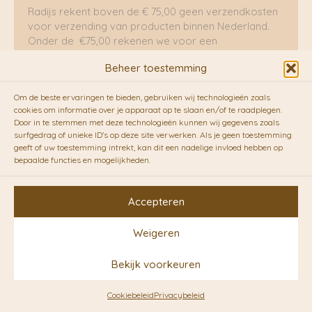
Radijs rekent boven de € 75,00 geen verzendkosten
voor verzending van producten binnen Nederland.
Onder de €75,00 rekenen we voor een
brievenbuspakje €5,70 en voor een pakket €8,95.
Beheer toestemming
Verzending per fietskoeriers
Om de beste ervaringen te bieden, gebruiken wij technologieën zoals
RADIJS werkt samen met de duurzame bezorgdienst
cookies om informatie over je apparaat op te slaan en/of te raadplegen.
Door in te stemmen met deze technologieën kunnen wij gegevens zoals
van
Fietskoeriers.nl
. Pakketten (mits voorradig) voor
surfgedrag of unieke ID's op deze site verwerken. Als je geen toestemming
10.00 uur besteld op een doordeweekse dag,
geeft of uw toestemming intrekt, kan dit een nadelige invloed hebben op
bezorgen zij soms nog op dezelfde dag in de
bepaalde functies en mogelijkheden.
avonduren! Brievenbuspakjes de volgende dag. En
waar mogelijk ook echt op de fiets!!
Accepteren
Weigeren
Copyright © 2026 RADIJS
Bekijk voorkeuren
Conceptstore | Designed by
Ontwerpunie
Cookiebeleid
Privacybeleid