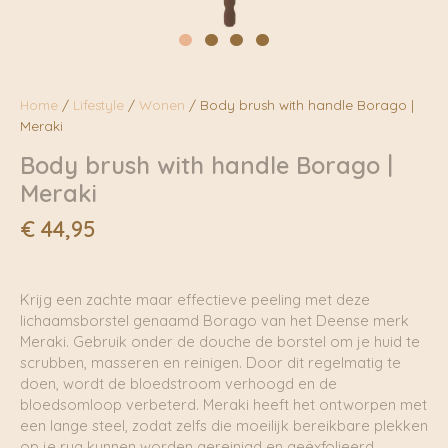
Home
/
Lifestyle
/
Wonen
/ Body brush with handle Borago |
Meraki
Body brush with handle Borago |
Meraki
€
44,95
Krijg een zachte maar effectieve peeling met deze
lichaamsborstel genaamd Borago van het Deense merk
Meraki. Gebruik onder de douche de borstel om je huid te
scrubben, masseren en reinigen. Door dit regelmatig te
doen, wordt de bloedstroom verhoogd en de
bloedsomloop verbeterd. Meraki heeft het ontworpen met
een lange steel, zodat zelfs die moeilijk bereikbare plekken
op je rug kunnen worden gereinigd en geëxfolieerd.