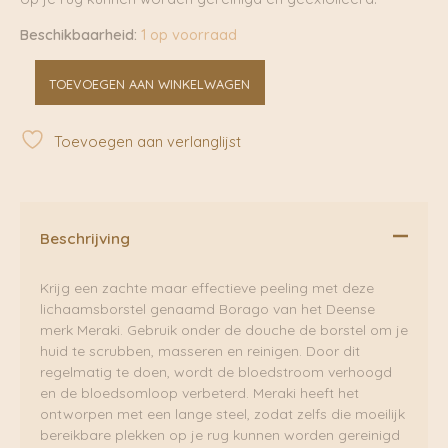
Beschikbaarheid:
1 op voorraad
Body
TOEVOEGEN AAN WINKELWAGEN
brush
with
handle
Toevoegen aan verlanglijst
Borago
|
Meraki
aantal
Beschrijving
Krijg een zachte maar effectieve peeling met deze
lichaamsborstel genaamd Borago van het Deense
merk Meraki. Gebruik onder de douche de borstel om je
huid te scrubben, masseren en reinigen. Door dit
regelmatig te doen, wordt de bloedstroom verhoogd
en de bloedsomloop verbeterd. Meraki heeft het
ontworpen met een lange steel, zodat zelfs die moeilijk
bereikbare plekken op je rug kunnen worden gereinigd