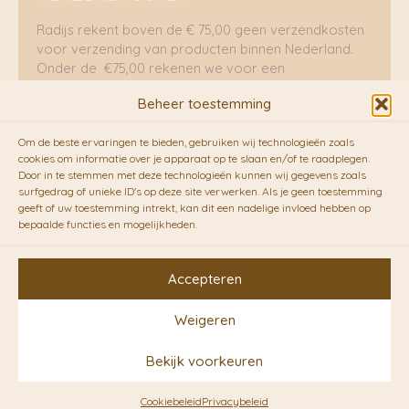
Radijs rekent boven de € 75,00 geen verzendkosten
voor verzending van producten binnen Nederland.
Onder de €75,00 rekenen we voor een
brievenbuspakje €5,70 en voor een pakket €8,95.
Beheer toestemming
Verzending per fietskoeriers
Om de beste ervaringen te bieden, gebruiken wij technologieën zoals
RADIJS werkt samen met de duurzame bezorgdienst
cookies om informatie over je apparaat op te slaan en/of te raadplegen.
Door in te stemmen met deze technologieën kunnen wij gegevens zoals
van
Fietskoeriers.nl
. Pakketten (mits voorradig) voor
surfgedrag of unieke ID's op deze site verwerken. Als je geen toestemming
10.00 uur besteld op een doordeweekse dag,
geeft of uw toestemming intrekt, kan dit een nadelige invloed hebben op
bezorgen zij soms nog op dezelfde dag in de
bepaalde functies en mogelijkheden.
avonduren! Brievenbuspakjes de volgende dag. En
waar mogelijk ook echt op de fiets!!
Accepteren
Weigeren
Copyright © 2026 RADIJS
Bekijk voorkeuren
Conceptstore | Designed by
Ontwerpunie
Cookiebeleid
Privacybeleid