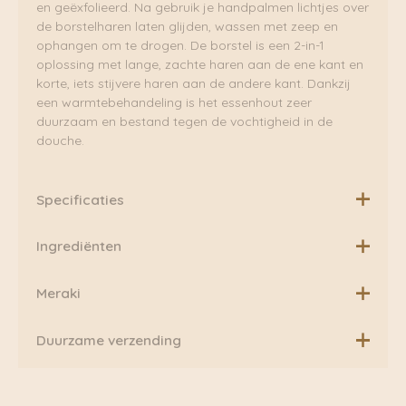
en geëxfolieerd. Na gebruik je handpalmen lichtjes over
de borstelharen laten glijden, wassen met zeep en
ophangen om te drogen. De borstel is een 2-in-1
oplossing met lange, zachte haren aan de ene kant en
korte, iets stijvere haren aan de andere kant. Dankzij
een warmtebehandeling is het essenhout zeer
duurzaam en bestand tegen de vochtigheid in de
douche.
Specificaties
Afmetingen: Lengte gehele borstel: 40,4 cm
Ingrediënten
Borstelstuk: breed: 9 cm hoogte: 6,4 cm
Sojawas, geurstof
Meraki
Houtsoort: essenhout, varkenshaar
Een moment voor jezelf wordt genieten met de geheel
Duurzame verzending
natuurlijke en gecertificeerde biologische producten
van het Deense label Meraki. Duik je badkamer in en
Boven de €75,00 rekenen wij geen extra verzendkosten.
verwen al je zintuigen met bijvoorbeeld de zacht
Daarnaast verzenden wij ook al onze pakketten groen