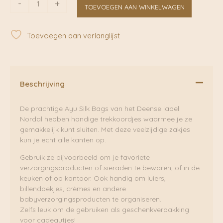
-
+
TOEVOEGEN AAN WINKELWAGEN
Silk
Bag
Ivory
Toevoegen aan verlanglijst
|
Nordal
aantal
Beschrijving
De prachtige Ayu Silk Bags van het Deense label
Nordal hebben handige trekkoordjes waarmee je ze
gemakkelijk kunt sluiten. Met deze veelzijdige zakjes
kun je echt alle kanten op.
Gebruik ze bijvoorbeeld om je favoriete
verzorgingsproducten of sieraden te bewaren, of in de
keuken of op kantoor. Ook handig om luiers,
billendoekjes, crèmes en andere
babyverzorgingsproducten te organiseren.
Zelfs leuk om de gebruiken als geschenkverpakking
voor cadeautjes!