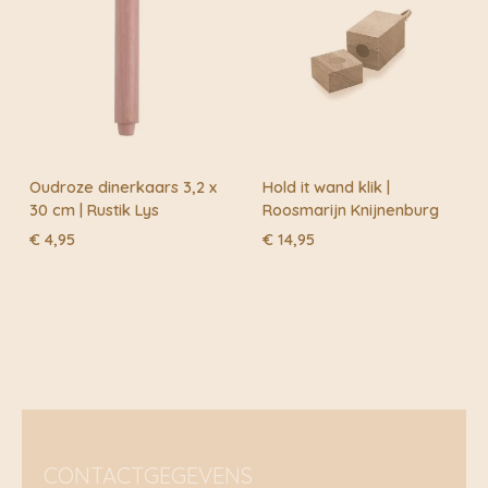
hout. Nordal helpt om voor jou het juiste thuisgevoel te
creëren.
Oudroze dinerkaars 3,2 x
Hold it wand klik |
30 cm | Rustik Lys
Roosmarijn Knijnenburg
€
4,95
€
14,95
CONTACTGEGEVENS