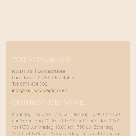
Wanneer het hoesje niet meer nodig is voor je bril, geef
het een andere bestemming, als pennenetui of make-
up tasje.
Ook de verpakking van de Komono horloge’s is
helemaal sustainable. Daarnaast worden alle
producten van Komono per boot getransporteerd om
de footprint zo veel mogelijk te verlagen.
CONTACTGEGEVENS
R A D I J S | Conceptstore
Laarstraat 20 7201 CE Zutphen
Tel: 0575 484 002
info@radijsconceptstore.nl
OPENINGSTIJDEN WINKEL
Maandag: 13.00 tot 17.30 uur Dinsdag: 10.00 tot 17.30
uur Woensdag: 10.00 tot 17.30 uur Donderdag: 10.00
tot 17.30 uur Vrijdag: 10.00 tot 17.30 uur Zaterdag:
10.00 tot 17.00 uur Koopzondag: De laatste zondag