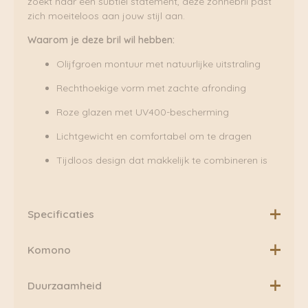
zoekt naar een subtiel statement, deze zonnebril past
zich moeiteloos aan jouw stijl aan.
Waarom je deze bril wil hebben:
Olijfgroen montuur met natuurlijke uitstraling
Rechthoekige vorm met zachte afronding
Roze glazen met UV400-bescherming
Lichtgewicht en comfortabel om te dragen
Tijdloos design dat makkelijk te combineren is
Specificaties
Lenskleur:
zachtroze glazen
Komono
Materiaal:
acetaat
100% UV400-bescherming
KOMONO brengt innovatie en hedendaags duurzaam
Duurzaamheid
Categorie 3. Krasbestendige polycarbonaat lenzen
design in de wereld van accessoires.