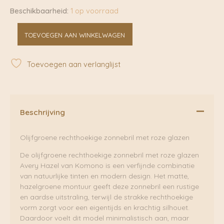
Beschikbaarheid:
1 op voorraad
Avery
TOEVOEGEN AAN WINKELWAGEN
Hazel
|
Komono
Toevoegen aan verlanglijst
aantal
Beschrijving
Olijfgroene rechthoekige zonnebril met roze glazen
De olijfgroene rechthoekige zonnebril met roze glazen
Avery Hazel van Komono is een verfijnde combinatie
van natuurlijke tinten en modern design. Het matte,
hazelgroene montuur geeft deze zonnebril een rustige
en aardse uitstraling, terwijl de strakke rechthoekige
vorm zorgt voor een eigentijds en krachtig silhouet.
Daardoor voelt dit model minimalistisch aan, maar