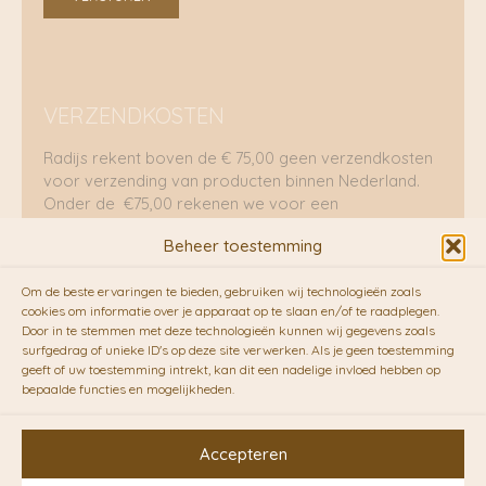
VERZENDKOSTEN
Radijs rekent boven de € 75,00 geen verzendkosten
voor verzending van producten binnen Nederland.
Onder de €75,00 rekenen we voor een
brievenbuspakje €5,70 en voor een pakket €8,95.
Beheer toestemming
Verzending per fietskoeriers
Om de beste ervaringen te bieden, gebruiken wij technologieën zoals
RADIJS werkt samen met de duurzame bezorgdienst
cookies om informatie over je apparaat op te slaan en/of te raadplegen.
Door in te stemmen met deze technologieën kunnen wij gegevens zoals
van
Fietskoeriers.nl
. Pakketten (mits voorradig) voor
surfgedrag of unieke ID's op deze site verwerken. Als je geen toestemming
10.00 uur besteld op een doordeweekse dag,
geeft of uw toestemming intrekt, kan dit een nadelige invloed hebben op
bezorgen zij soms nog op dezelfde dag in de
bepaalde functies en mogelijkheden.
avonduren! Brievenbuspakjes de volgende dag. En
waar mogelijk ook echt op de fiets!!
Accepteren