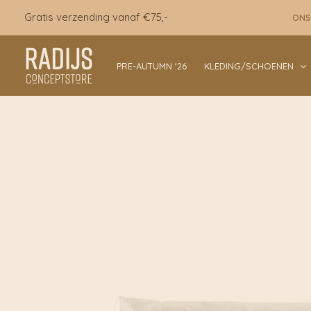
Ga
Gratis verzending vanaf €75,-
ONS
naar
de
inhoud
PRE-AUTUMN ‘26
KLEDING/SCHOENEN