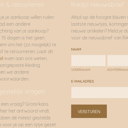
en & retouneren
Radijs nieuwsbrief
je je aankoop willen ruilen
Altijd op de hoogte blijven
had een andere
laatste nieuwtjes, kortinge
hting van je aankoop?
nieuwe artikelen? Meld je 
 15 dagen is het geen
voor de nieuwsbrief van RA
em om het (zo mogelijk) te
NAAM
of te retourneren. Laat dit
il
even aan ons weten.
aangepaste kleding
VOORNAAM
ACHTERNA
ren we andere
rvoorwaarden.
E-MAILADRES
gestelde vragen
 een vraag? Grote kans
 hier het antwoord vindt.
VERSTUREN
bben de meest gestelde
 voor je op een rijtje gezet.