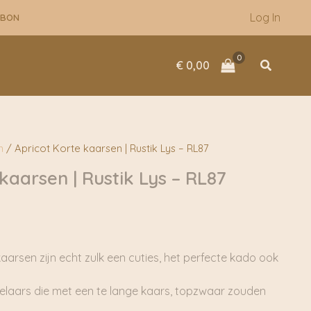
Log In
UBON
Zoeken
€
0,00
n
/ Apricot Korte kaarsen | Rustik Lys – RL87
kaarsen | Rustik Lys – RL87
kaarsen zijn echt zulk een cuties, het perfecte kado ook
elaars die met een te lange kaars, topzwaar zouden