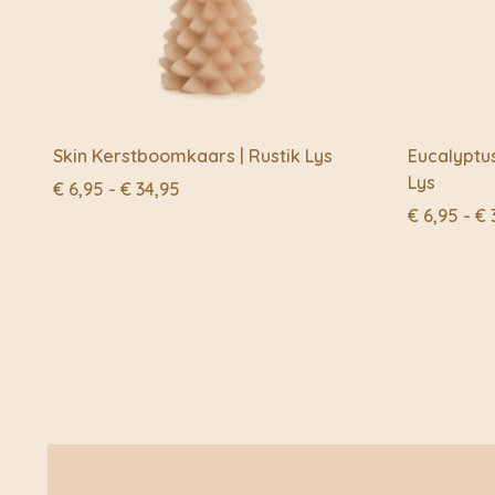
Skin Kerstboomkaars | Rustik Lys
Eucalyptu
Lys
Prijsklasse:
€
6,95
-
€
34,95
€ 6,95
€
6,95
-
€
tot
€ 34,95