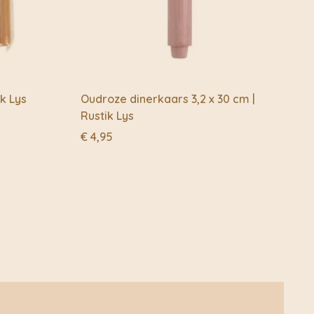
lam door ontstaan, waardoor de kaars onjuist opbrandt
walmen of nog erger exploderen.
ende zuurstof nodig om goed te kunnen branden en
jt kunnen, wees daarom voorzichtig met het branden van
nbrandt, een stukje van de rand afsnijden.
k Lys
Oudroze dinerkaars 3,2 x 30 cm |
Rustik Lys
s
€
4,95
dan 2 cm van de kaarsenhouder laten opbranden.
lp van een kaarsendover. Doof een kaars in ieder geval
oelig voor vocht in combinatie met vorst. Zij kunnen dan