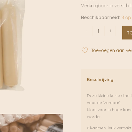
Verkrijgbaar in verschil
Beschikbaarheid:
8 op
Apricot
-
+
T
Korte
kaarsen
|
Toevoegen aan verl
Rustik
Lys
-
RL87
Beschrijving
aantal
Deze kleine korte diner
voor de ‘zomaar’.
Mooi voor in hoge kand
worden.
6 kaarsen, leuk verpakt