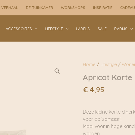
kaarsen
 VERHAAL
DE TUINKAMER
WORKSHOPS
INSPIRATIE
CADEA
|
Rustik
Lys
ACCESSOIRES
LIFESTYLE
LABELS
SALE
RADIJS
-
RL87
aantal
Home
/
Lifestyle
/
Wone
Apricot Korte 
€
4,95
Deze kleine korte diner
voor de ‘zomaar’.
Mooi voor in hoge kand
worden.