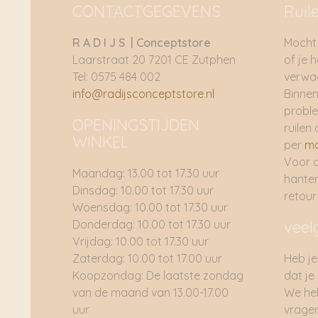
CONTACTGEGEVENS
Ruil
R A D I J S | Conceptstore
Mocht 
Laarstraat 20 7201 CE Zutphen
of je 
Tel: 0575 484 002
verwac
info@radijsconceptstore.nl
Binnen
proble
OPENINGSTIJDEN
ruilen 
WINKEL
per
ma
Voor 
Maandag: 13.00 tot 17.30 uur
hante
Dinsdag: 10.00 tot 17.30 uur
retou
Woensdag: 10.00 tot 17.30 uur
Donderdag: 10.00 tot 17.30 uur
veel
Vrijdag: 10.00 tot 17.30 uur
Zaterdag: 10.00 tot 17.00 uur
Heb je
Koopzondag: De laatste zondag
dat je
van de maand van 13.00-17.00
We he
uur
vragen