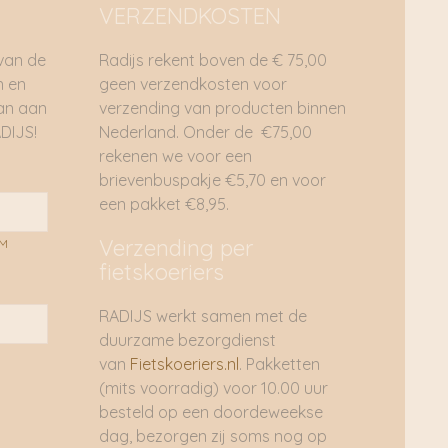
VERZENDKOSTEN
 van de
Radijs rekent boven de € 75,00
n en
geen verzendkosten voor
dan aan
verzending van producten binnen
DIJS!
Nederland. Onder de €75,00
rekenen we voor een
brievenbuspakje €5,70 en voor
een pakket €8,95.
Verzending per
AM
fietskoeriers
RADIJS werkt samen met de
duurzame bezorgdienst
van
Fietskoeriers.nl
. Pakketten
(mits voorradig) voor 10.00 uur
besteld op een doordeweekse
dag, bezorgen zij soms nog op