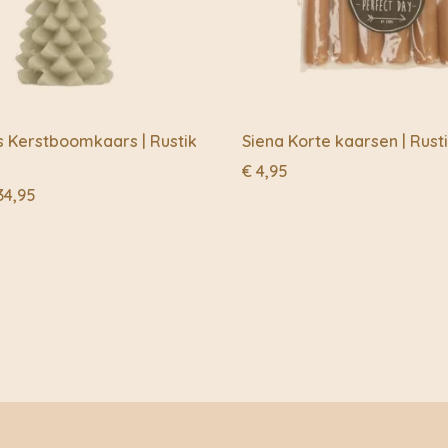
namelijk een tweede v
en kan gaan druipen, 
*Kaarsen hebben voldo
moeten hun warmte kwi
kaarsen in windlichten.
*Indien de kaars diep i
s Kerstboomkaars | Rustik
Siena Korte kaarsen | Rusti
€
4,95
Als de kaars bijna op i
Prijsklasse:
34,95
*Kaarsen niet verder 
€ 6,95
*Doof kaarsen met behu
tot
nooit met water.
€ 34,95
*Buitenkaarsen zijn gev
barsten.