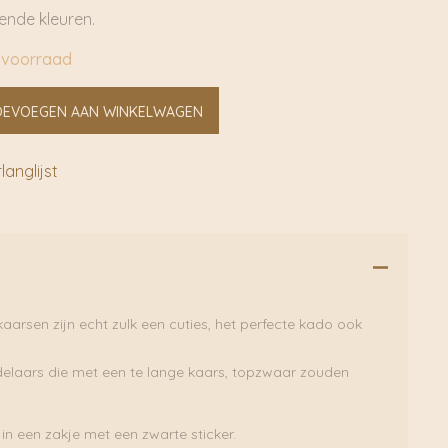
lende kleuren.
 voorraad
OEVOEGEN AAN WINKELWAGEN
anglijst
kaarsen zijn echt zulk een cuties, het perfecte kado ook
elaars die met een te lange kaars, topzwaar zouden
 in een zakje met een zwarte sticker.