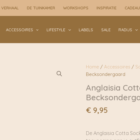
Birch
 VERHAAL
DE TUINKAMER
WORKSHOPS
INSPIRATIE
CADEA
White
|
Becksondergaard
ACCESSOIRES
LIFESTYLE
LABELS
SALE
RADIJS
aantal
Home
/
Accessoires
/
S
Becksondergaard
Anglaisia Cott
Becksonderg
€
9,95
De Anglaisia Cotta Sock