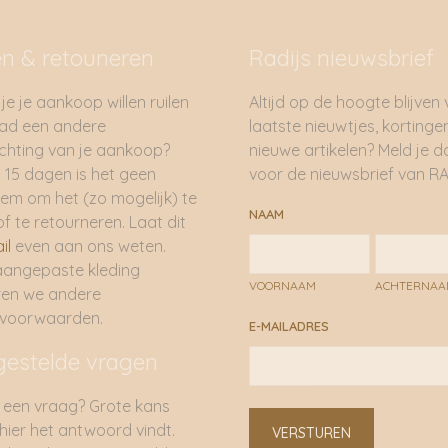
en & retouneren
Radijs nieuwsbrief
je je aankoop willen ruilen
Altijd op de hoogte blijven
had een andere
laatste nieuwtjes, kortinge
hting van je aankoop?
nieuwe artikelen? Meld je 
 15 dagen is het geen
voor de nieuwsbrief van RA
em om het (zo mogelijk) te
NAAM
of te retourneren. Laat dit
il
even aan ons weten.
aangepaste kleding
VOORNAAM
ACHTERNA
ren we andere
rvoorwaarden.
E-MAILADRES
gestelde vragen
 een vraag? Grote kans
 hier het antwoord vindt.
VERSTUREN