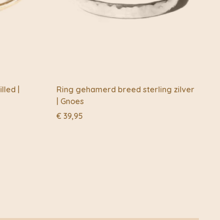
lled |
Ring gehamerd breed sterling zilver
| Gnoes
€
39,95