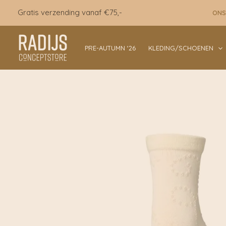
Ga
Gratis verzending vanaf €75,-
ONS
naar
de
inhoud
PRE-AUTUMN ‘26
KLEDING/SCHOENEN