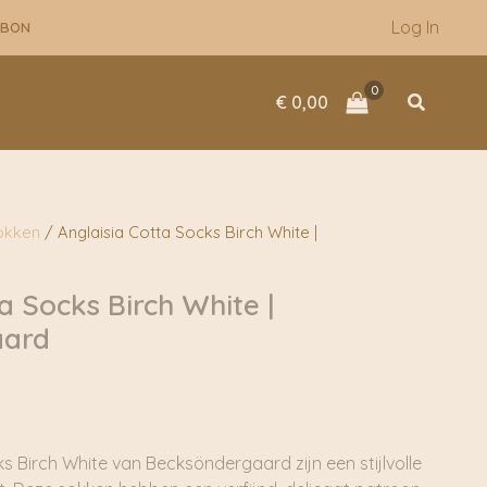
Log In
UBON
Zoeken
€
0,00
okken
/ Anglaisia Cotta Socks Birch White |
a Socks Birch White |
aard
s Birch White van Becksöndergaard zijn een stijlvolle