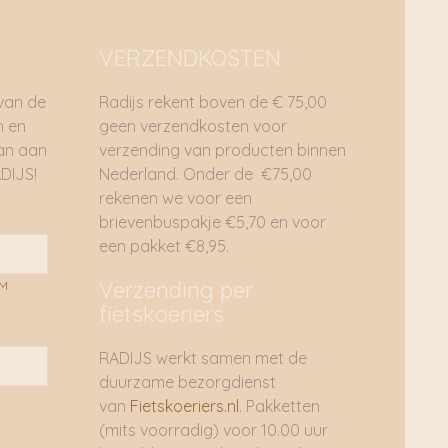
VERZENDKOSTEN
 van de
Radijs rekent boven de € 75,00
n en
geen verzendkosten voor
dan aan
verzending van producten binnen
DIJS!
Nederland. Onder de €75,00
rekenen we voor een
brievenbuspakje €5,70 en voor
een pakket €8,95.
Verzending per
AM
fietskoeriers
RADIJS werkt samen met de
duurzame bezorgdienst
van
Fietskoeriers.nl
. Pakketten
(mits voorradig) voor 10.00 uur