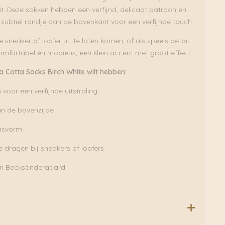
it. Deze sokken hebben een verfijnd, delicaat patroon en
 subtiel randje aan de bovenkant voor een verfijnde touch.
 sneaker of loafer uit te laten komen, of als speels detail
Comfortabel én modieus, een klein accent met groot effect.
 Cotta Socks Birch White wilt hebben:
voor een verfijnde uitstraling
an de bovenzijde
asvorm
e dragen bij sneakers of loafers
van Becksöndergaard