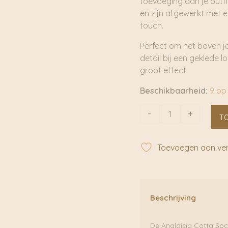
toevoeging aan je outfi
en zijn afgewerkt met e
touch.
Perfect om net boven je 
detail bij een geklede 
groot effect.
Beschikbaarheid:
9 op
Anglaisia
-
+
T
Cotta
Socks
Birch
Toevoegen aan verl
White
|
Becksondergaard
aantal
Beschrijving
De Anglaisia Cotta Sock