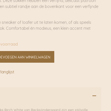
t. Deze sokken hebben een verfijnd, delicaat patroon
en subtiel randje aan de bovenkant voor een verfijnde
sneaker of loafer uit te laten komen, of als speels
look. Comfortabel én modieus, een klein accent met
 voorraad
OEVOEGEN AAN WINKELWAGEN
anglijst
s Birch White van Becksöndergaard zijn een stijlvolle