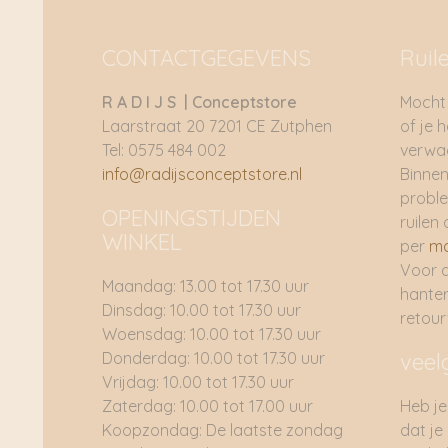
CONTACTGEGEVENS
Ruil
R A D I J S | Conceptstore
Mocht 
Laarstraat 20 7201 CE Zutphen
of je 
Tel: 0575 484 002
verwac
info@radijsconceptstore.nl
Binnen
proble
OPENINGSTIJDEN
ruilen 
WINKEL
per
ma
Voor 
Maandag: 13.00 tot 17.30 uur
hante
Dinsdag: 10.00 tot 17.30 uur
retou
Woensdag: 10.00 tot 17.30 uur
Donderdag: 10.00 tot 17.30 uur
veel
Vrijdag: 10.00 tot 17.30 uur
Zaterdag: 10.00 tot 17.00 uur
Heb je
Koopzondag: De laatste zondag
dat je