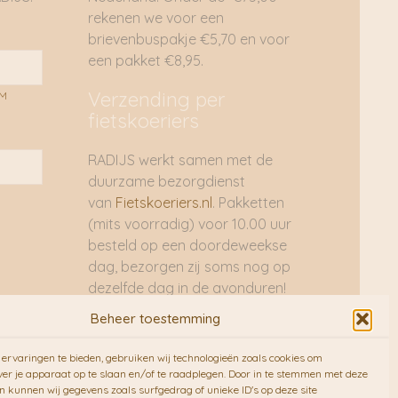
rekenen we voor een
brievenbuspakje €5,70 en voor
een pakket €8,95.
Verzending per
AM
fietskoeriers
RADIJS werkt samen met de
duurzame bezorgdienst
van
Fietskoeriers.nl
. Pakketten
(mits voorradig) voor 10.00 uur
besteld op een doordeweekse
dag, bezorgen zij soms nog op
dezelfde dag in de avonduren!
Brievenbuspakjes de volgende
Beheer toestemming
dag. En waar mogelijk ook echt
op de fiets!!
ervaringen te bieden, gebruiken wij technologieën zoals cookies om
ver je apparaat op te slaan en/of te raadplegen. Door in te stemmen met deze
n kunnen wij gegevens zoals surfgedrag of unieke ID's op deze site