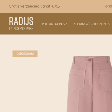
Ga
Gratis verzending vanaf €75,-
ONS
naar
de
inhoud
PRE-AUTUMN ‘26
KLEDING/SCHOENEN
DUURZAAM