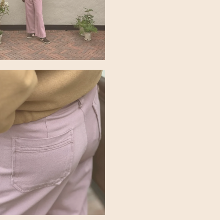
beheer van hulpbronne
boot/land en groene en
SCHEPPER EN PIJLER 
Emma François
Uiteindelijk brachten 
ontmoette haar ertoe 
beschavingen op onze 
dat Emma François de 
voorbode was van een r
niet uit. Toen ze in c
dingen maken, onvoorwa
knowhow, begreep ze e
Is het een kwestie van 
stoffen, vormen en snit
vertrouwen op je instinc
nu gewoon een geweldig
Commerciële concessies 
zo mooi verwoordt: “Al