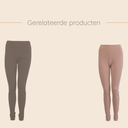
werken!”
WEES DUURZAAM IN 
Gerelateerde producten
Dit vermogen tot polym
tot Sessùns identiteit.
toch diep geworteld is in
Vanaf het begin is het
bieden, gemaakt met r
van een mondiaal en ec
heeft Sessùn ervoor ge
die dicht bij zijn overt
mens, openheid, behou
dat het zijn eigen pad u