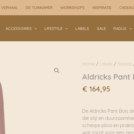
 VERHAAL
DE TUINKAMER
WORKSHOPS
INSPIRATIE
CADEA
ACCESSOIRES
LIFESTYLE
LABELS
SALE
RADIJS
Home
/
Labels
/
Sessùn
/
Aldricks Pant 
€
164,95
De Aldricks Pant Bois d
die stijl en duurzaamh
scherpe plooi en prakt
wat zorgt voor een ges