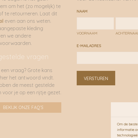
em om het (zo mogelijk) te
NAAM
of te retourneren. Laat dit
il
even aan ons weten.
aangepaste kleding
VOORNAAM
ACHTERNA
ren we andere
rvoorwaarden.
E-MAILADRES
gestelde vragen
 een vraag? Grote kans
 hier het antwoord vindt.
VERSTUREN
bben de meest gestelde
 voor je op een rijtje gezet.
BEKIJK ONZE FAQ'S
Om de beste 
informatie o
technologieë