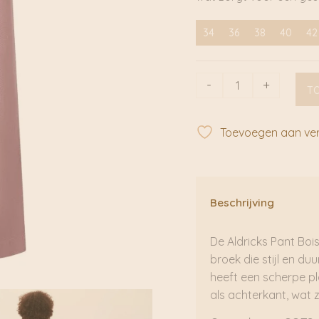
34
36
38
40
42
Aldricks
-
+
T
Pant
Bois
de
Toevoegen aan verl
Rose
|
Sessùn
aantal
Beschrijving
De Aldricks Pant Boi
broek die stijl en 
heeft een scherpe pl
als achterkant, wat 