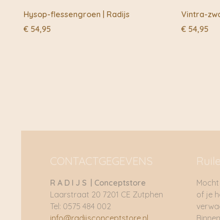
Hysop-flessengroen | Radijs
Vintra-zwa
€
54,95
€
54,95
CONTACTGEGEVENS
Ruil
R A D I J S | Conceptstore
Mocht 
Laarstraat 20 7201 CE Zutphen
of je 
Tel: 0575 484 002
verwac
info@radijsconceptstore.nl
Binnen