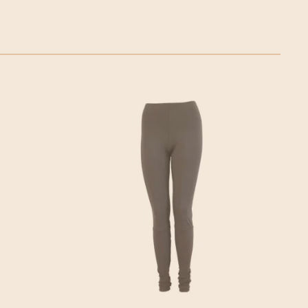
SAMENHANG
orfe en selectieve aandacht is zeker een van de sleutels
 Dat van een merk dat subtiel neigt naar tijdloosheid en
 zijn tijd.
 een erezaak geweest om kwaliteitsproducten aan te
espect voor mensen en knowhow. Hoewel de uitdagingen
o-burgerbewustzijn meer dan ooit onbetwistbaar zijn,
kozen om duidelijke toezeggingen te doen. Verbintenissen
uigingen staan en in de continuïteit van een visie rond de
d en gezond verstand. Verbintenissen die ervoor zorgen
itstippelt….