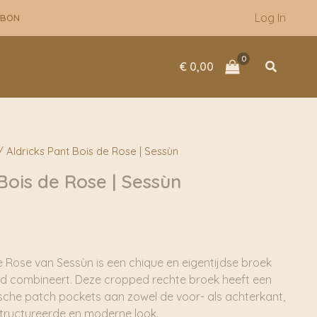
Log In
UBON
Zoeken
€
0,00
 Aldricks Pant Bois de Rose | Sessùn
Bois de Rose | Sessùn
e Rose van Sessùn is een chique en eigentijdse broek
eid combineert. Deze cropped rechte broek heeft een
ische patch pockets aan zowel de voor- als achterkant,
tructureerde en moderne look.