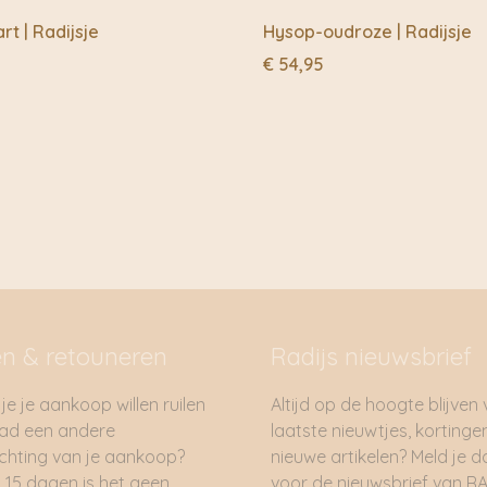
rt | Radijsje
Hysop-oudroze | Radijsje
€
54,95
en & retouneren
Radijs nieuwsbrief
je je aankoop willen ruilen
Altijd op de hoogte blijven
had een andere
laatste nieuwtjes, kortinge
hting van je aankoop?
nieuwe artikelen? Meld je 
 15 dagen is het geen
voor de nieuwsbrief van RA