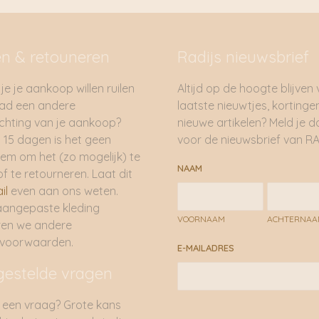
en & retouneren
Radijs nieuwsbrief
je je aankoop willen ruilen
Altijd op de hoogte blijven
had een andere
laatste nieuwtjes, kortinge
hting van je aankoop?
nieuwe artikelen? Meld je 
 15 dagen is het geen
voor de nieuwsbrief van RA
em om het (zo mogelijk) te
NAAM
of te retourneren. Laat dit
il
even aan ons weten.
aangepaste kleding
VOORNAAM
ACHTERNA
ren we andere
rvoorwaarden.
E-MAILADRES
gestelde vragen
 een vraag? Grote kans