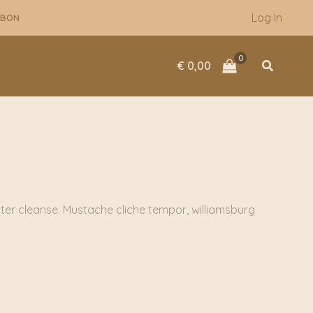
Log In
UBON
Zoeken
€
0,00
ter cleanse. Mustache cliche tempor, williamsburg