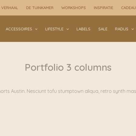
 VERHAAL
DE TUINKAMER
WORKSHOPS
INSPIRATIE
CADEA
ACCESSOIRES
LIFESTYLE
LABELS
SALE
RADIJS
Portfolio 3 columns
rts Austin. Nesciunt tofu stumptown aliqua, retro synth mas