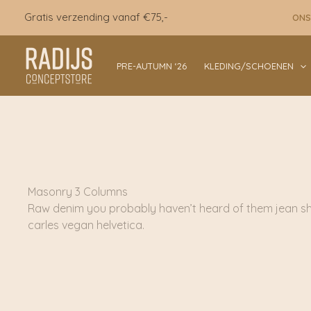
Ga
Gratis verzending vanaf €75,-
ONS
naar
de
inhoud
PRE-AUTUMN ‘26
KLEDING/SCHOENEN
Masonry 3 Columns
Raw denim you probably haven’t heard of them jean sho
carles vegan helvetica.