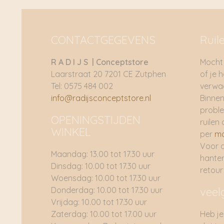
CONTACTGEGEVENS
Ruil
R A D I J S | Conceptstore
Mocht 
Laarstraat 20 7201 CE Zutphen
of je 
Tel: 0575 484 002
verwac
info@radijsconceptstore.nl
Binnen
proble
OPENINGSTIJDEN
ruilen 
WINKEL
per
ma
Voor 
Maandag: 13.00 tot 17.30 uur
hante
Dinsdag: 10.00 tot 17.30 uur
retou
Woensdag: 10.00 tot 17.30 uur
Donderdag: 10.00 tot 17.30 uur
veel
Vrijdag: 10.00 tot 17.30 uur
Zaterdag: 10.00 tot 17.00 uur
Heb je