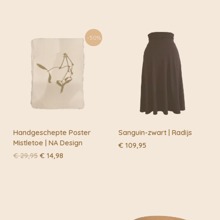
-50%
Handgeschepte Poster
Sanguin-zwart | Radijs
Mistletoe | NA Design
€
109,95
Oorspronkelijke
Huidige
€
29,95
€
14,98
prijs
prijs
was:
is:
€ 29,95.
€ 14,98.