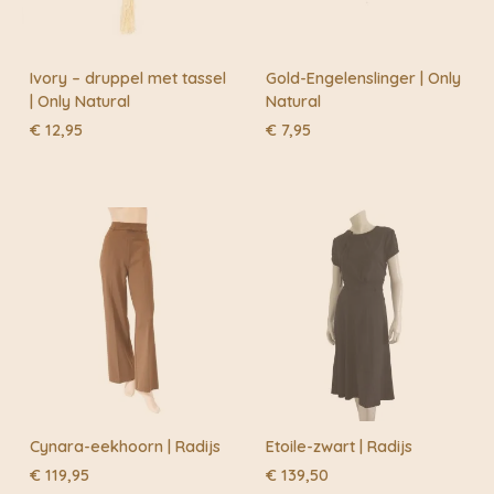
Ivory – druppel met tassel
Gold-Engelenslinger | Only
| Only Natural
Natural
€
12,95
€
7,95
Cynara-eekhoorn | Radijs
Etoile-zwart | Radijs
€
119,95
€
139,50