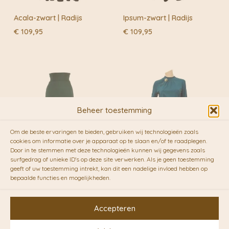
Acala-zwart | Radijs
Ipsum-zwart | Radijs
€
109,95
€
109,95
Beheer toestemming
Om de beste ervaringen te bieden, gebruiken wij technologieën zoals
cookies om informatie over je apparaat op te slaan en/of te raadplegen.
Door in te stemmen met deze technologieën kunnen wij gegevens zoals
surfgedrag of unieke ID's op deze site verwerken. Als je geen toestemming
geeft of uw toestemming intrekt, kan dit een nadelige invloed hebben op
Ipsum-flessengroen |
Elatum-petrol | Radijs
bepaalde functies en mogelijkheden.
Radijs
€
136,50
€
109,95
Accepteren