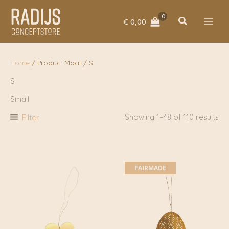
Ga
naar
Zoeken
€
0,00
de
inhoud
Home
/ Product Maat / S
S
Small
Filter
Showing 1–48 of 110 results
FAIRMADE