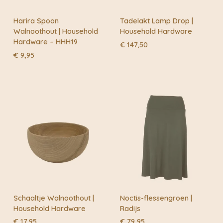
Harira Spoon
Tadelakt Lamp Drop |
Walnoothout | Household
Household Hardware
Hardware – HHH19
€
147,50
€
9,95
Schaaltje Walnoothout |
Noctis-flessengroen |
Household Hardware
Radijs
€
17,95
€
79,95