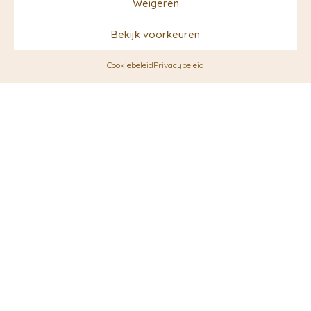
Weigeren
Bekijk voorkeuren
Cookiebeleid
Privacybeleid
Fakkel Bellini | Rustik Lys
Fakkel Bright Pink | Rustik
Lys
€
7,50
€
7,50