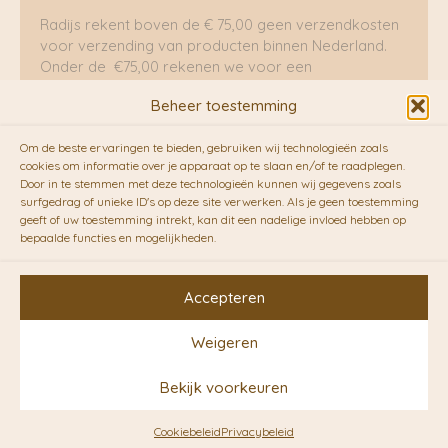
Radijs rekent boven de € 75,00 geen verzendkosten
voor verzending van producten binnen Nederland.
Onder de €75,00 rekenen we voor een
brievenbuspakje €5,70 en voor een pakket €8,95.
Beheer toestemming
Verzending per fietskoeriers
Om de beste ervaringen te bieden, gebruiken wij technologieën zoals
RADIJS werkt samen met de duurzame bezorgdienst
cookies om informatie over je apparaat op te slaan en/of te raadplegen.
Door in te stemmen met deze technologieën kunnen wij gegevens zoals
van
Fietskoeriers.nl
. Pakketten (mits voorradig) voor
surfgedrag of unieke ID's op deze site verwerken. Als je geen toestemming
10.00 uur besteld op een doordeweekse dag,
geeft of uw toestemming intrekt, kan dit een nadelige invloed hebben op
bezorgen zij soms nog op dezelfde dag in de
bepaalde functies en mogelijkheden.
avonduren! Brievenbuspakjes de volgende dag. En
waar mogelijk ook echt op de fiets!!
Accepteren
Weigeren
Copyright © 2026 RADIJS
Bekijk voorkeuren
Conceptstore | Designed by
Ontwerpunie
Cookiebeleid
Privacybeleid