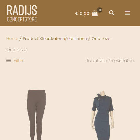
Ga
naar
Zoeken
€
0,00
de
inhoud
Home
/ Product Kleur katoen/elasthane / Oud roze
Oud roze
Filter
Toont alle 4 resultaten