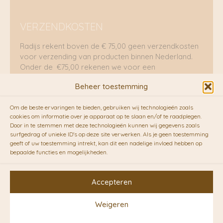
VERZENDKOSTEN
Radijs rekent boven de € 75,00 geen verzendkosten
voor verzending van producten binnen Nederland.
Onder de €75,00 rekenen we voor een
brievenbuspakje €5,70 en voor een pakket €8,95.
Beheer toestemming
Verzending per fietskoeriers
Om de beste ervaringen te bieden, gebruiken wij technologieën zoals
RADIJS werkt samen met de duurzame bezorgdienst
cookies om informatie over je apparaat op te slaan en/of te raadplegen.
Door in te stemmen met deze technologieën kunnen wij gegevens zoals
van
Fietskoeriers.nl
. Pakketten (mits voorradig) voor
surfgedrag of unieke ID's op deze site verwerken. Als je geen toestemming
10.00 uur besteld op een doordeweekse dag,
geeft of uw toestemming intrekt, kan dit een nadelige invloed hebben op
bezorgen zij soms nog op dezelfde dag in de
bepaalde functies en mogelijkheden.
avonduren! Brievenbuspakjes de volgende dag. En
waar mogelijk ook echt op de fiets!!
Accepteren
Weigeren
Copyright © 2026 RADIJS