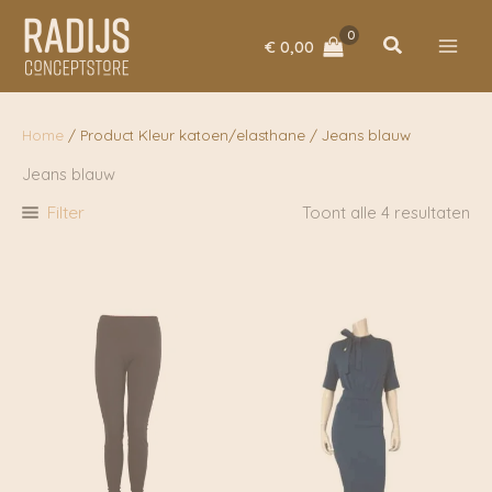
Ga
naar
Zoeken
€
0,00
de
inhoud
Home
/ Product Kleur katoen/elasthane / Jeans blauw
Jeans blauw
Filter
Toont alle 4 resultaten