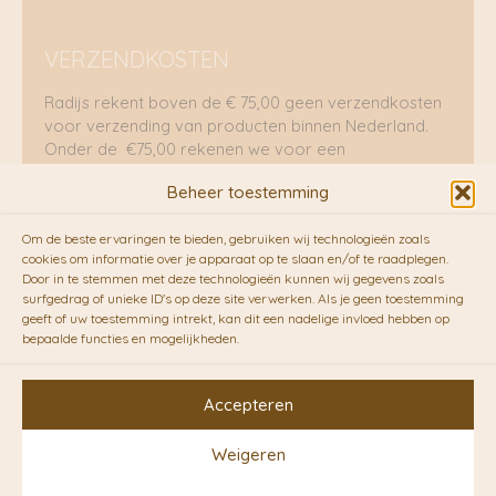
VERZENDKOSTEN
Radijs rekent boven de € 75,00 geen verzendkosten
voor verzending van producten binnen Nederland.
Onder de €75,00 rekenen we voor een
brievenbuspakje €5,70 en voor een pakket €8,95.
Beheer toestemming
Verzending per fietskoeriers
Om de beste ervaringen te bieden, gebruiken wij technologieën zoals
RADIJS werkt samen met de duurzame bezorgdienst
cookies om informatie over je apparaat op te slaan en/of te raadplegen.
Door in te stemmen met deze technologieën kunnen wij gegevens zoals
van
Fietskoeriers.nl
. Pakketten (mits voorradig) voor
surfgedrag of unieke ID's op deze site verwerken. Als je geen toestemming
10.00 uur besteld op een doordeweekse dag,
geeft of uw toestemming intrekt, kan dit een nadelige invloed hebben op
bezorgen zij soms nog op dezelfde dag in de
bepaalde functies en mogelijkheden.
avonduren! Brievenbuspakjes de volgende dag. En
waar mogelijk ook echt op de fiets!!
Accepteren
Weigeren
Copyright © 2026 RADIJS