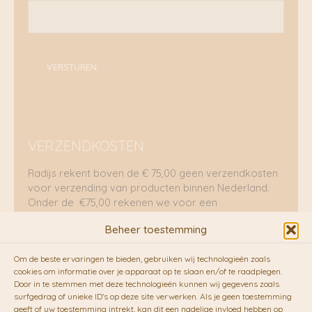
VERSTUREN
VERZENDKOSTEN
Radijs rekent boven de € 75,00 geen verzendkosten
voor verzending van producten binnen Nederland.
Onder de €75,00 rekenen we voor een
brievenbuspakje €5,70 en voor een pakket €8,95.
Beheer toestemming
Verzending per fietskoeriers
Om de beste ervaringen te bieden, gebruiken wij technologieën zoals
RADIJS werkt samen met de duurzame bezorgdienst
cookies om informatie over je apparaat op te slaan en/of te raadplegen.
Door in te stemmen met deze technologieën kunnen wij gegevens zoals
van
Fietskoeriers.nl
. Pakketten (mits voorradig) voor
surfgedrag of unieke ID's op deze site verwerken. Als je geen toestemming
10.00 uur besteld op een doordeweekse dag,
geeft of uw toestemming intrekt, kan dit een nadelige invloed hebben op