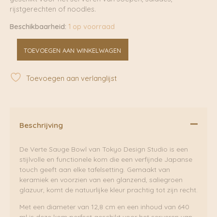
rijstgerechten of noodles.
Beschikbaarheid:
1 op voorraad
Verte
TOEVOEGEN AAN WINKELWAGEN
Sauge
Bowl
12.8cm
Toevoegen aan verlanglijst
640ml
|
Tokyo
Design
Studio
Beschrijving
aantal
De Verte Sauge Bowl van Tokyo Design Studio is een
stijlvolle en functionele kom die een verfijnde Japanse
touch geeft aan elke tafelsetting. Gemaakt van
keramiek en voorzien van een glanzend, saliegroen
glazuur, komt de natuurlijke kleur prachtig tot zijn recht.
Met een diameter van 12,8 cm en een inhoud van 640