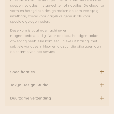
ml is deze kom perfect geschikt voor het serveren van
soepen, salades, rijstgerechten of noodles. De elegante
vorm en het tijdloze design maken de kom veelzijdig
inzetbaar, zowel voor dagelijks gebruik als voor
speciale gelegenheden.
Deze kom is vaatwasmachine- en
magnetronbestendig. Door de deels handgemaakte
afwerking heeft elke kom een unieke uitstraling, met
subtiele variaties in kleur en glazuur die bijdragen aan
de charme van het servies.
Specificaties
Materiaal: Keramiek
Tokyo Design Studio
Afmeting: 12,8×8 cm
Van Nederlands ondernemerschap tot liefde voor de
Duurzame verzending
Japanse cultuur.
Geschikt voor in vaatwasser en magnetron.
Tot op de dag van vandaag inspireert de symbiose
Boven de €75,00 rekenen wij geen extra verzendkosten.
van de twee de essentie van Tokyo Design Studio.