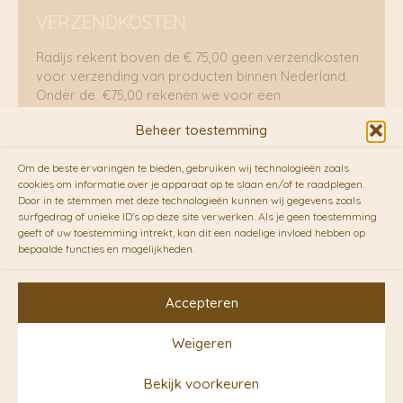
VERZENDKOSTEN
Radijs rekent boven de € 75,00 geen verzendkosten
voor verzending van producten binnen Nederland.
Onder de €75,00 rekenen we voor een
brievenbuspakje €5,70 en voor een pakket €8,95.
Beheer toestemming
Verzending per fietskoeriers
Om de beste ervaringen te bieden, gebruiken wij technologieën zoals
RADIJS werkt samen met de duurzame bezorgdienst
cookies om informatie over je apparaat op te slaan en/of te raadplegen.
Door in te stemmen met deze technologieën kunnen wij gegevens zoals
van
Fietskoeriers.nl
. Pakketten (mits voorradig) voor
surfgedrag of unieke ID's op deze site verwerken. Als je geen toestemming
10.00 uur besteld op een doordeweekse dag,
geeft of uw toestemming intrekt, kan dit een nadelige invloed hebben op
bezorgen zij soms nog op dezelfde dag in de
bepaalde functies en mogelijkheden.
avonduren! Brievenbuspakjes de volgende dag. En
waar mogelijk ook echt op de fiets!!
Accepteren
Weigeren
Copyright © 2026 RADIJS
Bekijk voorkeuren
Conceptstore | Designed by
Ontwerpunie